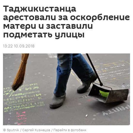
Таджикистанца
арестовали за оскорбление
матери и заставили
подметать улицы
13:22 10.09.2018
©
Sputnik
/ Сергей Кузнецов
/
Перейти в фотобанк