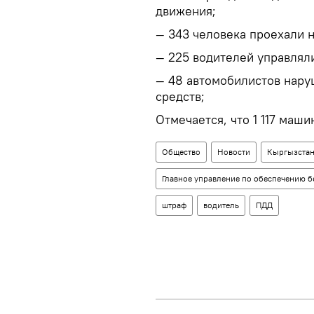
движения;
— 343 человека проехали 
— 225 водителей управляли
— 48 автомобилистов нару
средств;
Отмечается, что 1 117 маш
Общество
Новости
Кыргызста
Главное управление по обеспечению 
штраф
водитель
ПДД