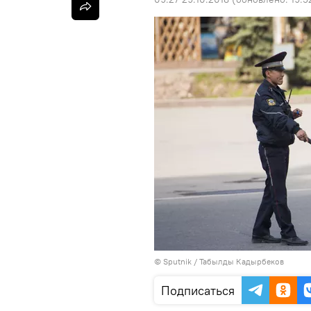
©
Sputnik / Табылды Кадырбеков
Подписаться