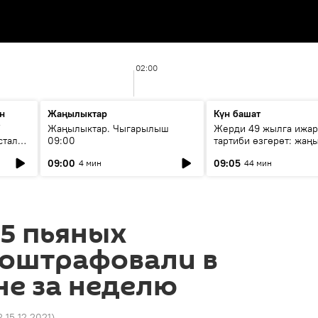
02:00
н
Жаңылыктар
Күн башат
F
Жаңылыктар. Чыгарылыш
Жерди 49 жылга ижар
стала
09:00
тартиби өзгөрөт: жаңы
эмнени көздөйт?
09:00
09:05
4 мин
44 мин
5 пьяных
 оштрафовали в
не за неделю
2 15.12.2021
)