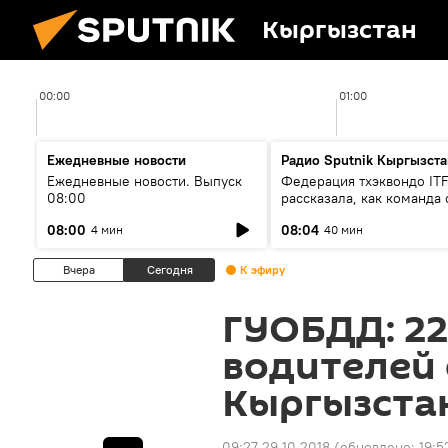
Кыргызстан
00:00
01:00
Ежедневные новости
Радио Sputnik Кыргызста
Ежедневные новости. Выпуск
Федерация тхэквондо IT
08:00
рассказала, как команда 
жертвой мошенников
08:00
08:04
4 мин
40 мин
Вчера
Сегодня
К эфиру
ГУОБДД: 22
водителей
Кыргызста
09:27 29.10.2018
(обновлено:
19:5