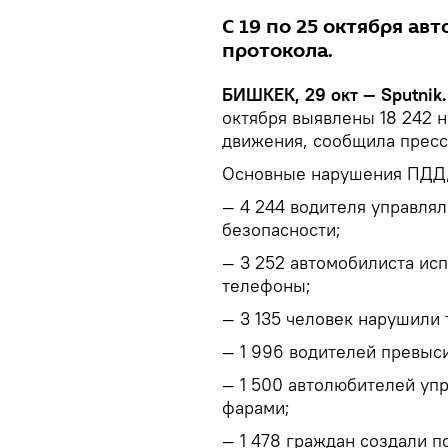
С 19 по 25 октября ав
протокола.
БИШКЕК, 29 окт — Sputnik.
октября выявлены 18 242 
движения, сообщила прес
Основные нарушения ПДД,
— 4 244 водителя управля
безопасности;
— 3 252 автомобилиста ис
телефоны;
— 3 135 человек нарушили
— 1 996 водителей превыс
— 1 500 автолюбителей у
фарами;
— 1 478 граждан создали п