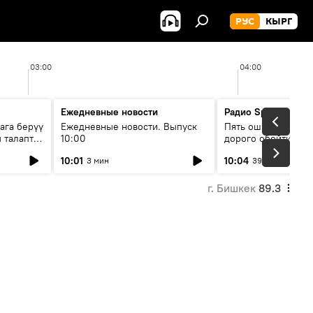
РУС
КЫРГ
03:00
04:00
Ежедневные новости
Радио Sputnik Кыр
ага берүү
Ежедневные новости. Выпуск
Пять ошибок котор
 талаптар
10:00
дорого обойтись п
жилья
10:01
10:04
3 мин
39 мин
г. Бишкек
89.3