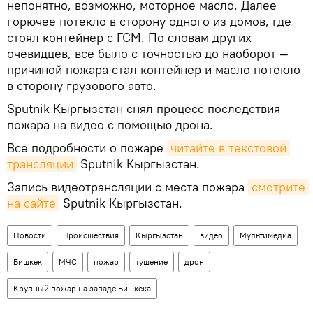
непонятно, возможно, моторное масло. Далее
горючее потекло в сторону одного из домов, где
стоял контейнер с ГСМ. По словам других
очевидцев, все было с точностью до наоборот —
причиной пожара стал контейнер и масло потекло
в сторону грузового авто.
Sputnik Кыргызстан снял процесс последствия
пожара на видео с помощью дрона.
Все подробности о пожаре
читайте в текстовой 
трансляции
Sputnik Кыргызстан.
Запись видеотрансляции с места пожара
смотрите 
на сайте
Sputnik Кыргызстан.
Новости
Происшествия
Кыргызстан
видео
Мультимедиа
Бишкек
МЧС
пожар
тушение
дрон
Крупный пожар на западе Бишкека