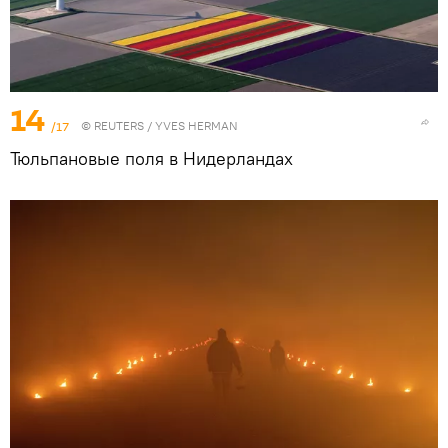
14
/17
©
REUTERS
/ YVES HERMAN
Тюльпановые поля в Нидерландах