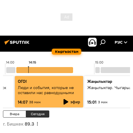
РУС
Кыргызстан
14:00
14:15
15:00
ОГО!
Жаңылыктар
уск
Люди и события, которые не
Жаңылыктар. Чыгарыл
оставили нас равнодушными
эфир
14:07
15:01
38 мин
3 мин
Вчера
Сегодня
г. Бишкек
89.3