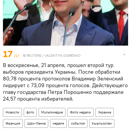
17
/17
©
REUTERS
/ VALENTYN OGIRENKO
В воскресенье, 21 апреля, прошел второй тур
выборов президента Украины. После обработки
80,78 процента протоколов Владимир Зеленский
лидирует с 73,09 процента голосов. Действующего
главу государства Петра Порошенко поддержали
24,57 процента избирателей.
Новости
фото
Мультимедиа
Фото недели
Украина
Франция
Шри-Ланка
неделя
события
Кыргызстан