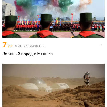
7
/17
©
AFP
/ YE AUNG THU
Военный парад в Мьянме