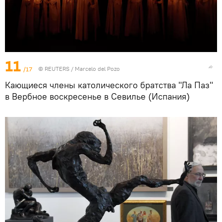
11
/17
©
REUTERS
/ Marcelo del Pozo
Кающиеся члены католического братства "Ла Паз"
в Вербное воскресенье в Севилье (Испания)