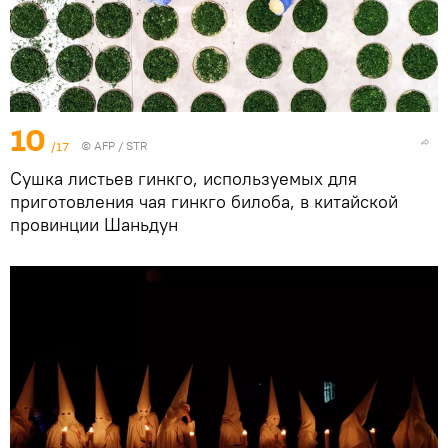
10
/17
©
AFP
/ STR
Сушка листьев гинкго, используемых для
приготовления чая гинкго билоба, в китайской
провинции Шаньдун