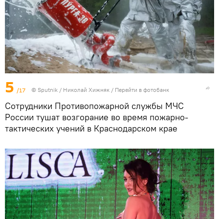
5
/17
©
Sputnik
/ Николай Хижняк
/
Перейти в фотобанк
Сотрудники Противопожарной службы МЧС
России тушат возгорание во время пожарно-
тактических учений в Краснодарском крае