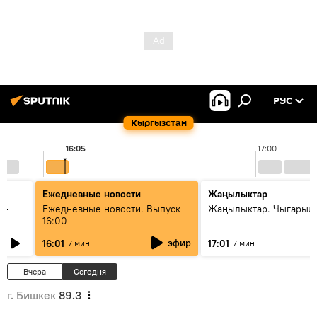
РУС
Кыргызстан
16:05
17:00
Ежедневные новости
Жаңылыктар
ан
Ежедневные новости. Выпуск
Жаңылыктар. Чыгарыл
16:00
эфир
16:01
17:01
7 мин
7 мин
Вчера
Сегодня
г. Бишкек
89.3