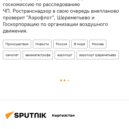
госкомиссию по расследованию
ЧП. Ространснадзор в свою очередь внепланово
проверит "Аэрофлот", Шереметьево и
Госкорпорацию по организации воздушного
движения.
Происшествия
Новости
Россия
В мире
Москва
самолет
авиакатастрофа
аэропорт
аэропорт Шереметьево
Кыргызстан