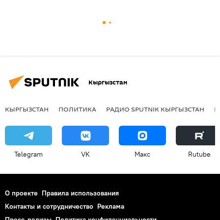
Кыргызстан
КЫРГЫЗСТАН
ПОЛИТИКА
РАДИО SPUTNIK КЫРГЫЗСТАН
Р
Telegram
VK
Макс
Rutube
О проекте
Правила использования
Контакты и сотрудничество
Реклама
Пресс-релизы
Политика конфиденциальности