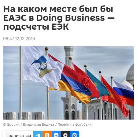
На каком месте был бы
ЕАЭС в Doing Business —
подсчеты ЕЭК
08:47 12.12.2019
©
Sputnik
/ Владислав Воднев
/
Перейти в фотобанк
Подписаться