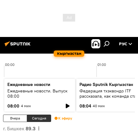
РУС
Кыргызстан
00:00
01:00
Ежедневные новости
Радио Sputnik Кыргызстан
Ежедневные новости. Выпуск
Федерация тхэквондо ITF
08:00
рассказала, как команда ста
жертвой мошенников
08:00
08:04
4 мин
40 мин
Вчера
Сегодня
К эфиру
г. Бишкек
89.3