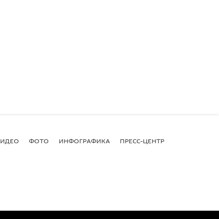
ВИДЕО
ФОТО
ИНФОГРАФИКА
ПРЕСС-ЦЕНТР