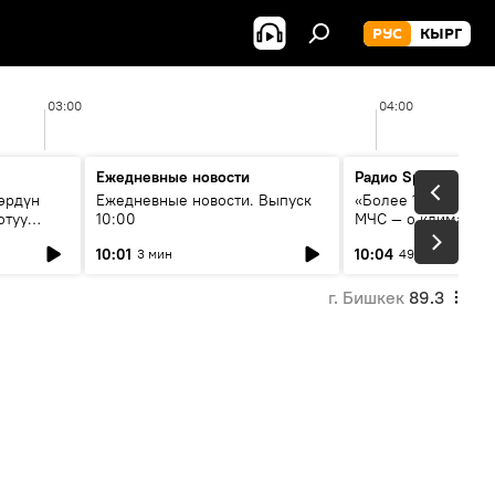
РУС
КЫРГ
03:00
04:00
Ежедневные новости
Радио Sputnik Кыр
өрдүн
Ежедневные новости. Выпуск
«Более 1200 сёл в 
отуу
10:00
МЧС — о климате, 
системе оповещен
10:01
10:04
3 мин
49 мин
населения
г. Бишкек
89.3