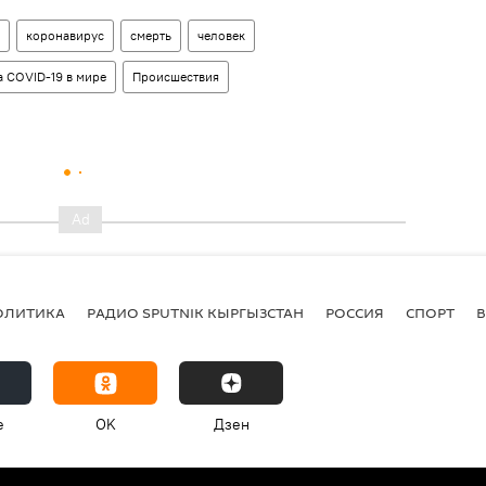
коронавирус
смерть
человек
 COVID-19 в мире
Происшествия
ОЛИТИКА
РАДИО SPUTNIK КЫРГЫЗСТАН
РОССИЯ
СПОРТ
e
OK
Дзен