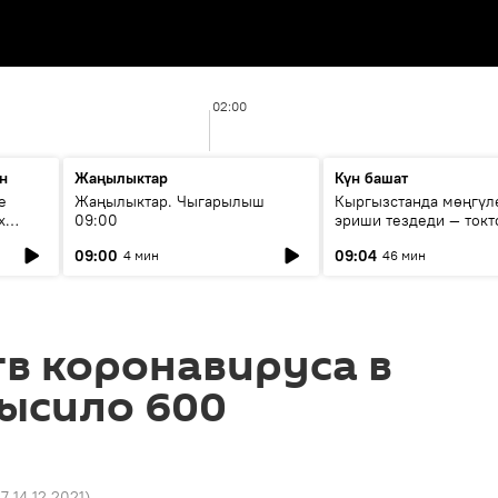
02:00
н
Жаңылыктар
Күн башат
е
Жаңылыктар. Чыгарылыш
Кыргызстанда мөңгүл
х
09:00
эриши тездеди — токт
мүмкүн эмеспи?
09:00
09:04
4 мин
46 мин
в коронавируса в
высило 600
27 14.12.2021
)