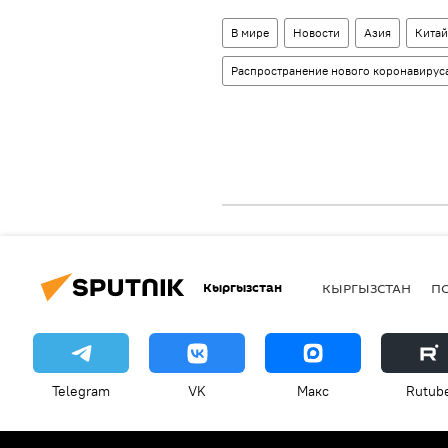
В мире
Новости
Азия
Китай
Распространение нового коронавируса
Кыргызстан
КЫРГЫЗСТАН
П
Telegram
VK
Макс
Rutub