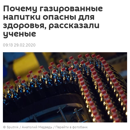
Почему газированные
напитки опасны для
здоровья, рассказали
ученые
09:13 29.02.2020
©
Sputnik
/ Анатолий Медведь
/
Перейти в фотобанк