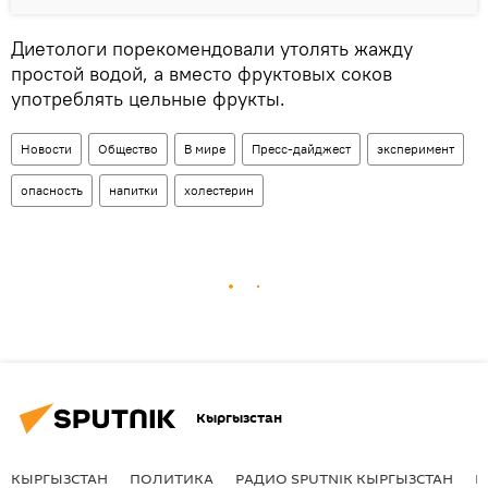
Диетологи порекомендовали утолять жажду
простой водой, а вместо фруктовых соков
употреблять цельные фрукты.
Новости
Общество
В мире
Пресс-дайджест
эксперимент
опасность
напитки
холестерин
Кыргызстан
КЫРГЫЗСТАН
ПОЛИТИКА
РАДИО SPUTNIK КЫРГЫЗСТАН
Р