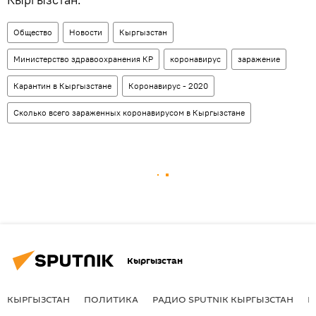
Общество
Новости
Кыргызстан
Министерство здравоохранения КР
коронавирус
заражение
Карантин в Кыргызстане
Коронавирус - 2020
Сколько всего зараженных коронавирусом в Кыргызстане
Кыргызстан
КЫРГЫЗСТАН
ПОЛИТИКА
РАДИО SPUTNIK КЫРГЫЗСТАН
Р