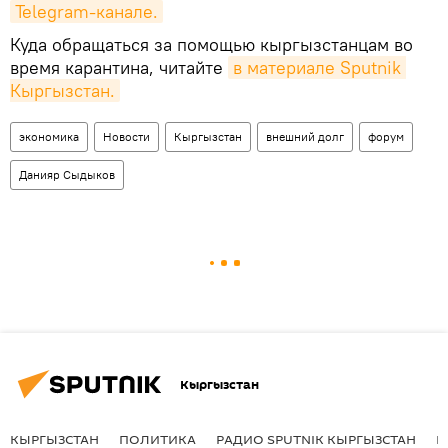
Telegram-канале.
Куда обращаться за помощью кыргызстанцам во
время карантина, читайте
в материале Sputnik 
Кыргызстан.
экономика
Новости
Кыргызстан
внешний долг
форум
Данияр Сыдыков
Кыргызстан
КЫРГЫЗСТАН
ПОЛИТИКА
РАДИО SPUTNIK КЫРГЫЗСТАН
Р