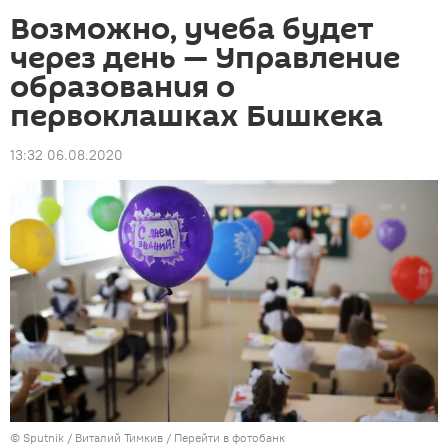
Возможно, учеба будет
через день — Управление
образования о
первоклашках Бишкека
13:32 06.08.2020
©
Sputnik
/ Виталий Тимкив
/
Перейти в фотобанк