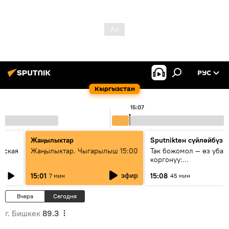
РУС
Кыргызстан
15:07
Жаңылыктар
Sputnikteн сүйлөйбүз
еская
Жаңылыктар. Чыгарылыш 15:00
Так божомол — өз убаг
коргонуу:
гидрометеорологиялык
эфир
15:01
15:08
7 мин
45 мин
кантип өркүндөтүлүүдө
Вчера
Сегодня
г. Бишкек
89.3