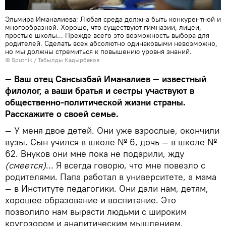
Эльмира Иманалиева: Любая среда должна быть конкурентной и
многообразной. Хорошо, что существуют гимназии, лицеи,
простые школы... Прежде всего это возможность выбора для
родителей. Сделать всех абсолютно одинаковыми невозможно,
но мы должны стремиться к повышению уровня знаний.
©
Sputnik / Табылды Кадырбеков
— Ваш отец Сансызбай Иманалиев — известный
филолог, а ваши братья и сестры участвуют в
общественно-политической жизни страны.
Расскажите о своей семье.
— У меня двое детей. Они уже взрослые, окончили
вузы. Сын учился в школе № 6, дочь — в школе №
62. Внуков они мне пока не подарили, жду
(смеется)
... Я всегда говорю, что мне повезло с
родителями. Папа работал в университете, а мама
— в Институте педагогики. Они дали нам, детям,
хорошее образование и воспитание. Это
позволило нам вырасти людьми с широким
кругозором и аналитическим мышлением.