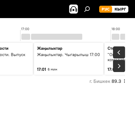
РУС
КЫРГ
17:00
18:00
ости
Жаңылыктар
Стоп кадр
ости. Выпуск
Жаңылыктар. Чыгарылыш 17:00
"Окен ава" —
комедиясы
17:01
17:07
6 мин
34 мин
г. Бишкек
89.3