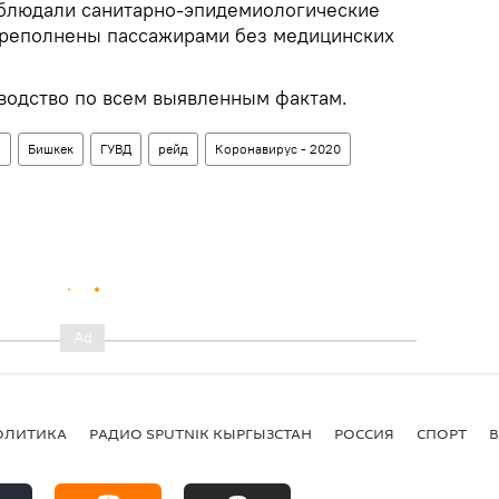
облюдали санитарно-эпидемиологические
ереполнены пассажирами без медицинских
водство по всем выявленным фактам.
н
Бишкек
ГУВД
рейд
Коронавирус - 2020
ОЛИТИКА
РАДИО SPUTNIK КЫРГЫЗСТАН
РОССИЯ
СПОРТ