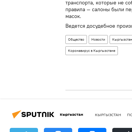
транспорта, которые не с
правила — салоны были п
масок.
Ведется досудебное произ
Общество
Новости
Кыргызста
Коронавирус в Кыргызстане
Кыргызстан
КЫРГЫЗСТАН
П