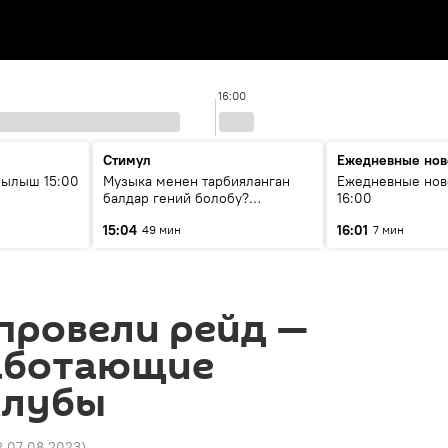
16:00
Стимул
Ежедневные нов
рылыш 15:00
Музыка менен тарбияланган
Ежедневные нов
балдар гений болобу?
16:00
Кыргыздын жашоосунда
15:04
16:01
49 мин
7 мин
музыканын орду
провели рейд —
аботающие
клубы
2 07.08.2023
)