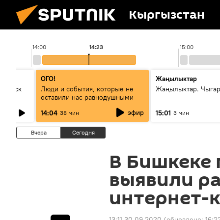
Кыргызстан
14:00
14:23
15:00
ОГО!
Жаңылыктар
Выпуск
Люди и события, которые не
Жаңылыктар. Чыга
оставили нас равнодушными
эфир
14:04
15:01
38 мин
3 мин
Вчера
Сегодня
В Бишкеке 
выявили р
интернет-
13:11 30.09.2020
(обновлено:
16:2