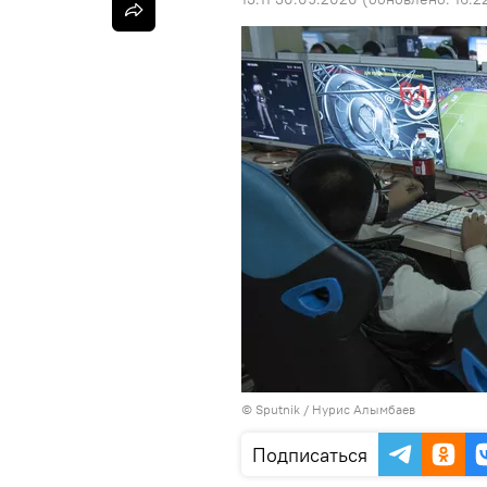
©
Sputnik
/ Нурис Алымбаев
Подписаться