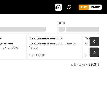
РУС
КЫРГ
18:00
ы
Ежедневные новости
Тема дня
уп өткөн
Ежедневные новости. Выпуск
On air
 токтолобуз
18:00
18:01
18:07
5 мин
30 мин
г. Бишкек
89.3