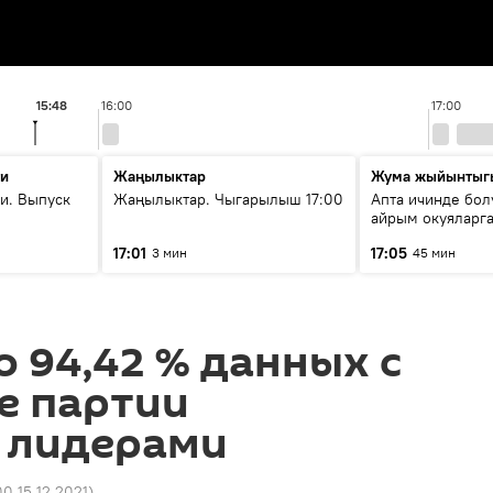
15:48
16:00
17:00
ти
Жаңылыктар
Жума жыйынтыг
и. Выпуск
Жаңылыктар. Чыгарылыш 17:00
Апта ичинде бол
айрым окуяларга
17:01
17:05
3 мин
45 мин
 94,42 % данных с
е партии
я лидерами
00 15.12.2021
)