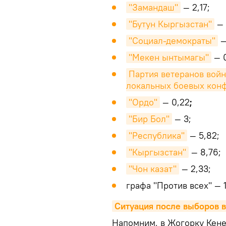
"Замандаш"
— 2,17;
"Бутун Кыргызстан"
— 
"Социал-демократы"
—
"Мекен ынтымагы"
— 0
Партия ветеранов войн
локальных боевых кон
"Ордо"
— 0,22
;
"Бир Бол"
— 3;
"Республика"
— 5,82;
"Кыргызстан"
— 8,76;
"Чон казат"
— 2,33;
графа "Против всех" — 
Ситуация после выборов в
Напомним, в Жогорку Кене