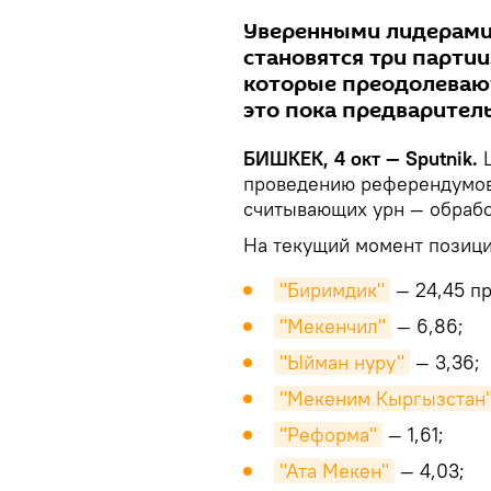
Уверенными лидерами
становятся три партии
которые преодолеваю
это пока предварител
БИШКЕК, 4 окт — Sputnik.
Ц
проведению референдумов
считывающих урн — обрабо
На текущий момент позиц
"Биримдик"
— 24,45 пр
"Мекенчил"
— 6,86;
"Ыйман нуру"
— 3,36;
"Мекеним Кыргызстан
"Реформа"
— 1,61;
"Ата Мекен"
— 4,03;