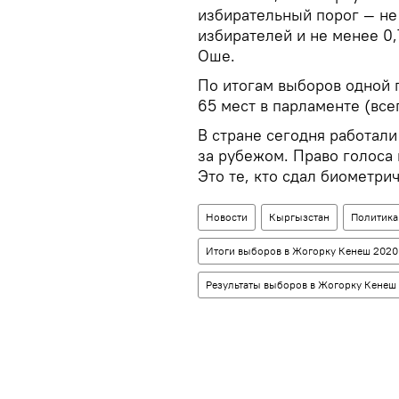
избирательный порог — не
избирателей и не менее 0,
Оше.
По итогам выборов одной 
65 мест в парламенте (всег
В стране сегодня работали
за рубежом. Право голоса 
Это те, кто сдал биометри
Новости
Кыргызстан
Политика
Итоги выборов в Жогорку Кенеш 2020
Результаты выборов в Жогорку Кенеш