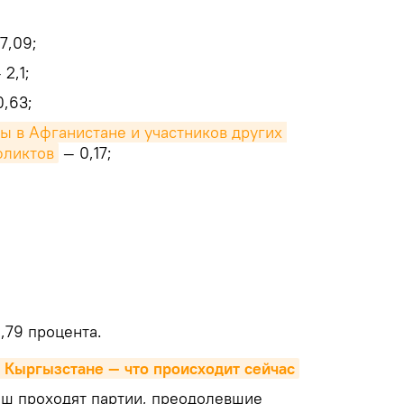
7,09;
 2,1;
,63;
ы в Афганистане и участников других 
фликтов
— 0,17;
1,79 процента.
 Кыргызстане — что происходит сейчас
ш проходят партии, преодолевшие