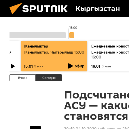
Кыргызстан
15:00
стан
Жаңылыктар
Ежедневные новос
ческая
Жаңылыктар. Чыгарылыш 15:00
Ежедневные новост
16:00
эфир
15:01
16:01
3 мин
3 мин
Вчера
Сегодня
Подсчитано
АСУ — каки
становятс
20:49 04.10.2020
(обновлено:
21: