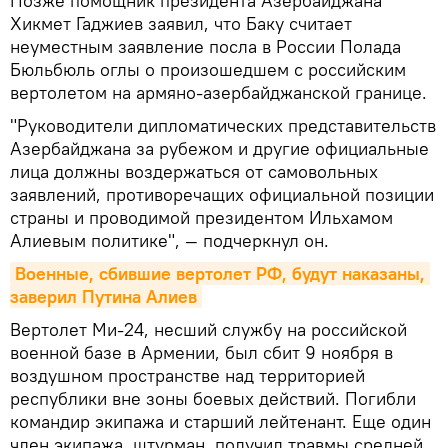
Позже помощник президента Азербайджана
Хикмет Гаджиев заявил, что Баку считает
неуместным заявление посла в России Полада
Бюльбюль оглы о произошедшем с российским
вертолетом на армяно-азербайджанской границе.
"Руководители дипломатических представительств
Азербайджана за рубежом и другие официальные
лица должны воздержаться от самовольных
заявлений, противоречащих официальной позиции
страны и проводимой президентом Ильхамом
Алиевым политике", — подчеркнул он.
Военные, сбившие вертолет РФ, будут наказаны, 
заверил Путина Алиев
Вертолет Ми-24, несший службу на российской
военной базе в Армении, был сбит 9 ноября в
воздушном пространстве над территорией
республики вне зоны боевых действий. Погибли
командир экипажа и старший лейтенант. Еще один
член экипажа, штурман, получил травмы средней