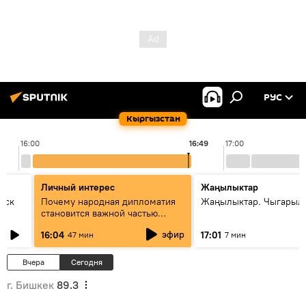
РУС
Кыргызстан
16:00
16:49
17:00
Личный интерес
Жаңылыктар
уск
Почему народная дипломатия
Жаңылыктар. Чыгарыл
становится важной частью
международного
эфир
16:04
17:01
47 мин
7 мин
сотрудничества
Вчера
Сегодня
г. Бишкек
89.3