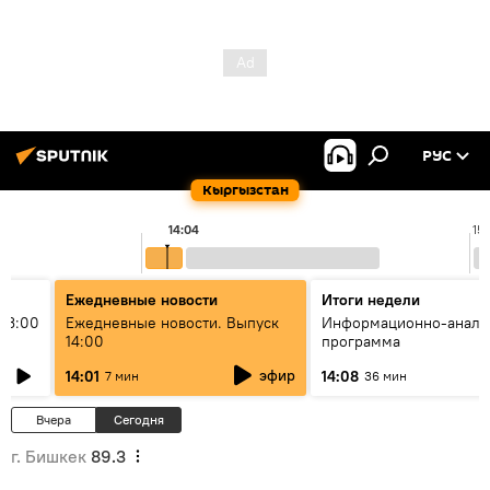
РУС
Кыргызстан
14:04
15
Ежедневные новости
Итоги недели
13:00
Ежедневные новости. Выпуск
Информационно-анали
14:00
программа
эфир
14:01
14:08
7 мин
36 мин
Вчера
Сегодня
г. Бишкек
89.3