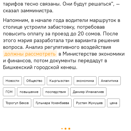
тарифов тесно связаны. Они будут решаться", —
сказал замминистра.
Напомним, в начале года водители маршруток в
столице устроили забастовку, потребовав
повысить оплату за проезд до 20 сомов. После
этого мэрия разработала три варианта решения
вопроса. Анализ регулятивного воздействия
должны рассмотреть
в Министерстве экономики
и финансов, потом документы передадут в
Бишкекский городской кенеш.
Новости
Общество
Кыргызстан
экономика
Аналитика
ГСМ
повышение
последствия
Данияр Иманалиев
Торогул Беков
Гульнара Ускенбаева
Рустам Жунушев
цена