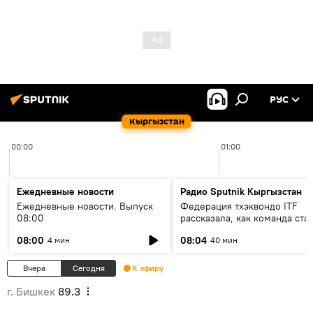
РУС
Кыргызстан
00:00
01:00
Ежедневные новости
Радио Sputnik Кыргызстан
Ежедневные новости. Выпуск
Федерация тхэквондо ITF
08:00
рассказала, как команда ста
жертвой мошенников
08:00
08:04
4 мин
40 мин
Вчера
Сегодня
К эфиру
г. Бишкек
89.3