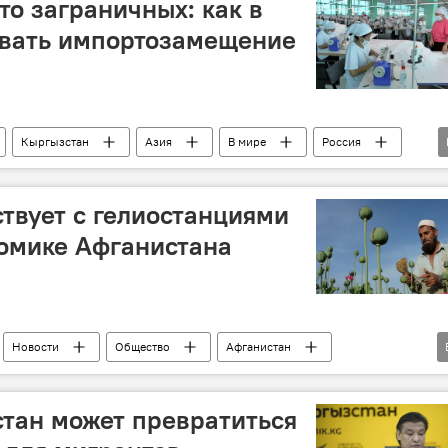
то заграничных: как в
ивать импортозамещение
Кыргызстан
Азия
В мире
Россия
арта
импортозамещение
Пресс-центр
ЕАЭС
ствует с гелиостанциями
номике Афганистана
Новости
Общество
Афганистан
лет в ожидании мира
Неизвестный Афганистан
тан может превратиться