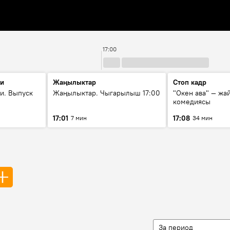
17:00
ти
Жаңылыктар
Стоп кадр
и. Выпуск
Жаңылыктар. Чыгарылыш 17:00
"Окен ава" — жа
комедиясы
17:01
17:08
7 мин
34 мин
За период