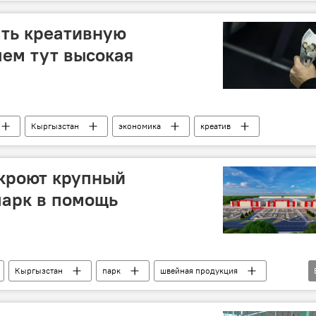
кцент
ать креативную
чем тут высокая
Кыргызстан
экономика
креатив
ткроют крупный
парк в помощь
Кыргызстан
парк
швейная продукция
фото