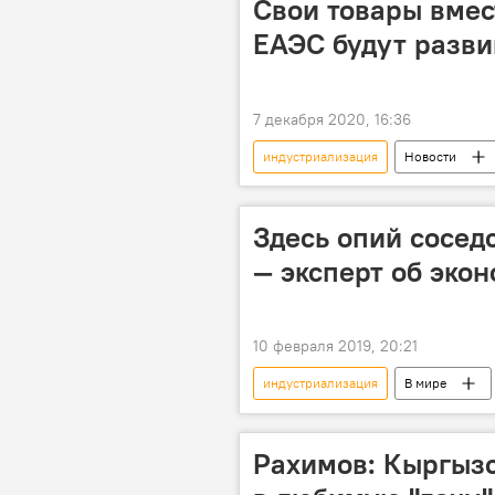
Свои товары вмес
ЕАЭС будут разв
7 декабря 2020, 16:36
индустриализация
Новости
экономика
ЕАЭС
к
Ия Малкина
Кыргызстан в 
Здесь опий сосед
— эксперт об эко
10 февраля 2019, 20:21
индустриализация
В мире
наркотики
Афганистан: 30 
экономика
Рахимов: Кыргызс