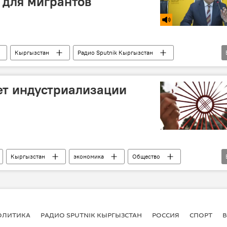
 для мигрантов
Кыргызстан
Радио Sputnik Кыргызстан
ты
традиции
т индустриализации
Кыргызстан
экономика
Общество
реков
UNIDO
инвестиции
ОЛИТИКА
РАДИО SPUTNIK КЫРГЫЗСТАН
РОССИЯ
СПОРТ