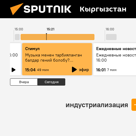
Кыргызстан
15:00
15:21
16:00
Стимул
Ежедневные новос
ыш 15:00
Музыка менен тарбияланган
Ежедневные новост
балдар гений болобу?
16:00
Кыргыздын жашоосунда
эфир
15:04
16:01
49 мин
7 мин
музыканын орду
Вчера
Сегодня
индустриализация