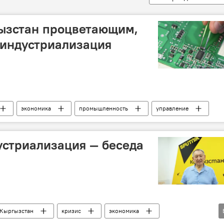
гызстан процветающим,
 индустриализация
экономика
промышленность
управление
стриализация — беседа
 Кыргызстан
кризис
экономика