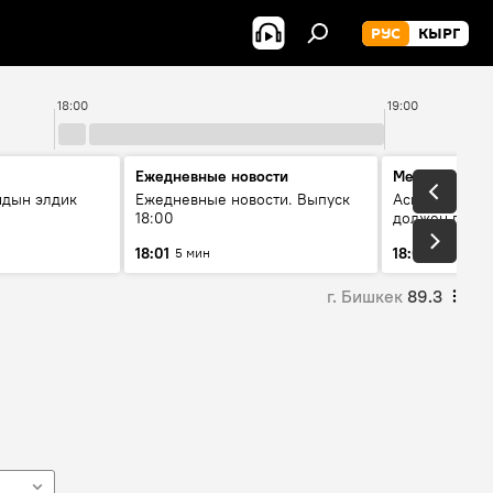
РУС
КЫРГ
18:00
19:00
Ежедневные новости
Меняющие м
йдын элдик
Ежедневные новости. Выпуск
Аскар Салымб
18:00
должен пост
совершенство
18:01
18:06
5 мин
54 мин
г. Бишкек
89.3