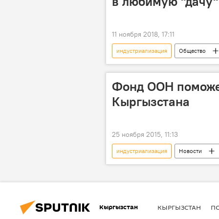
в любимую "дачу"
11 ноября 2018, 17:11
индустриализация
Общество
сельское хозяйство
мигран
Фонд ООН поможе
Кыргызстана
25 ноября 2015, 11:13
индустриализация
Новости
Олег Панкратов
Виктор Заг
Кыргызстан
КЫРГЫЗСТАН
П