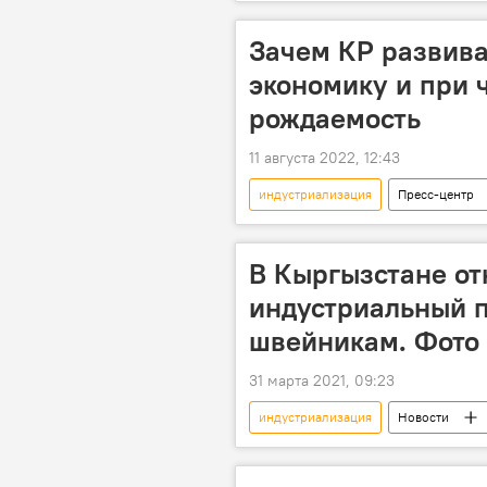
промышленность
Особый а
Зачем КР развив
экономику и при 
рождаемость
11 августа 2022, 12:43
индустриализация
Пресс-центр
В Кыргызстане о
индустриальный 
швейникам. Фото
31 марта 2021, 09:23
индустриализация
Новости
текстиль
экономика