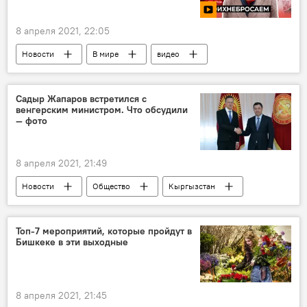
8 апреля 2021, 22:05
Новости
В мире
видео
Мультимедиа
Политика
Россия
Латвия
СМИ
журналист
Садыр Жапаров встретился с
венгерским министром. Что обсудили
давление
поддержка
— фото
8 апреля 2021, 21:49
Новости
Общество
Кыргызстан
экономика
Венгрия
Садыр Жапаров
встреча
Топ-7 мероприятий, которые пройдут в
Бишкеке в эти выходные
Петер Сийярто
8 апреля 2021, 21:45