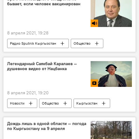
бывает, если человек вакцинирован
8 апреля 2021, 19:28
Радио Sputnik Кыргызстан
Общество
коронавирус
реабилитация
последствия
вакцина
врач
Легендарный Саякбай Каралаев —
душевное видео от Нацбанка
8 апреля 2021, 19:20
Новости
Общество
Кыргызстан
видео
Мультимедиа
Национальный банк КР
Саякбай Каралаев
Дождь лишь в одной области — погода
по Кыргызстану на 9 апреля
эпос