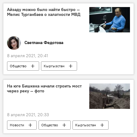
Абу-Даби
авиарейс
полет
Айзаду можно было найти быстро —
Мелис Турганбаев о халатности МВД
Светлана Федотова
8 апреля 2021, 20:41
Общество
Кыргызстан
Происшествия
Похищение и убийство девушки в Бишкеке
На юге Бишкека начали строить мост
через реку — фото
преступление
Мелис Турганбаев
убийство
Айзада Канатбекова
МВД
халатность
8 апреля 2021, 20:33
Новости
Общество
Кыргызстан
Бишкек
строительство
мост