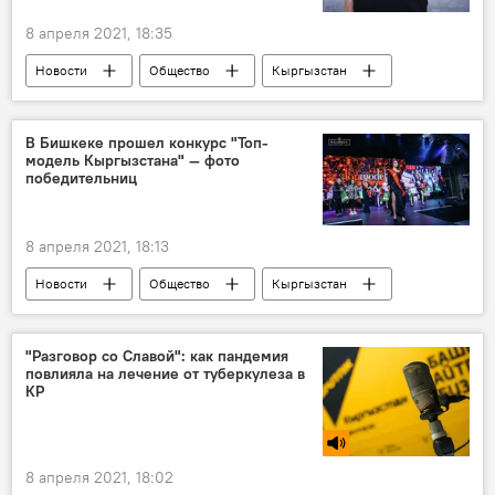
8 апреля 2021, 18:35
Новости
Общество
Кыргызстан
Айзада Канатбекова
мама
мечта
дом
В Бишкеке прошел конкурс "Топ-
модель Кыргызстана" — фото
Похищение и убийство девушки в Бишкеке
победительниц
8 апреля 2021, 18:13
Новости
Общество
Кыргызстан
Культура
Бишкек
конкурс красоты
финал
"Разговор со Славой": как пандемия
повлияла на лечение от туберкулеза в
КР
8 апреля 2021, 18:02