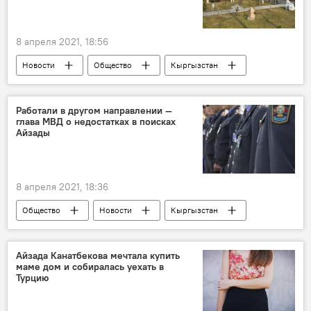
8 апреля 2021, 18:56
Новости
Общество
Кыргызстан
Прогноз погоды по Кыргызстану
прогноз погоды
Работали в другом направлении —
глава МВД о недостатках в поисках
Айзады
8 апреля 2021, 18:36
Общество
Новости
Кыргызстан
Похищение и убийство девушки в Бишкеке
МВД
Улан Ниязбеков
Айзада Канатбекова мечтала купить
маме дом и собиралась уехать в
Безопасный город
убийство
Турцию
девушка