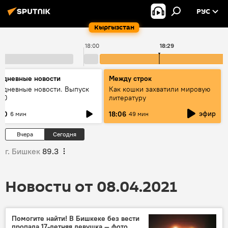
РУС
Кыргызстан
18:00
18:29
едневные новости
Между строк
едневные новости. Выпуск
Как кошки захватили мировую
:00
литературу
эфир
:00
18:06
6 мин
49 мин
Вчера
Сегодня
г. Бишкек
89.3
Новости от 08.04.2021
Помогите найти! В Бишкеке без вести
пропала 17-летняя девушка — фото