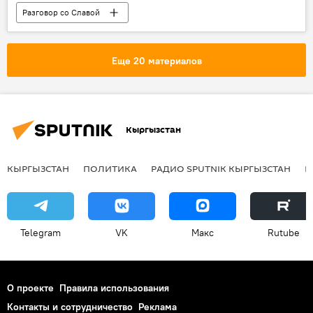
Разговор со Славой
Радио Sputnik Кыргызстан
Общество
Кыргызстан
туберкулез
Еще 20 материалов
коронавирус
Кыргызстан
КЫРГЫЗСТАН
ПОЛИТИКА
РАДИО SPUTNIK КЫРГЫЗСТАН
Р
Telegram
VK
Макс
Rutube
О проекте
Правила использования
Контакты и сотрудничество
Реклама