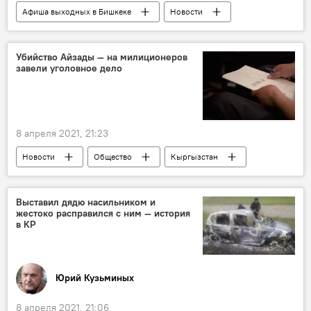
Афиша выходных в Бишкеке
Новости
Общество
Кыргызстан
Бишкек
выходные
Афиша
мероприятия
Убийство Айзады — на милиционеров
завели уголовное дело
досуг
отдых
Культура
8 апреля 2021, 21:23
Новости
Общество
Кыргызстан
Похищение и убийство девушки в Бишкеке
Бишкек
Айзада Канатбекова
Выставил дядю насильником и
жестоко расправился с ним — история
убийство
халатность
в КР
уголовное дело
Юрий Кузьминых
8 апреля 2021, 21:06