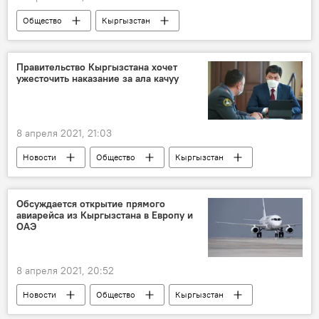
Общество
Кыргызстан
Происшествия
убийство
долг
дядя
племянник
Колумнисты
Правительство Кыргызстана хочет
ужесточить наказание за ала качуу
8 апреля 2021, 21:03
Новости
Общество
Кыргызстан
Похищение и убийство девушки в Бишкеке
Улукбек Марипов
наказание
Обсуждается открытие прямого
авиарейса из Кыргызстана в Европу и
похищение
ОАЭ
8 апреля 2021, 20:52
Новости
Общество
Кыргызстан
Венгрия
Бишкек
Будапешт