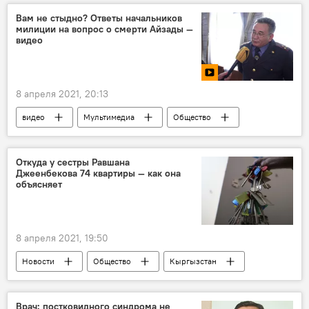
Вам не стыдно? Ответы начальников
милиции на вопрос о смерти Айзады —
видео
8 апреля 2021, 20:13
видео
Мультимедиа
Общество
Кыргызстан
Похищение и убийство девушки в Бишкеке
Откуда у сестры Равшана
Джеенбекова 74 квартиры — как она
Бакыт Матмусаев
Айзада Канатбекова
объясняет
вопросы
Эркебек Аширходжаев
8 апреля 2021, 19:50
Новости
Общество
Кыргызстан
Бишкек
суд
имущество
Мира Джеенбекова
Врач: постковидного синдрома не