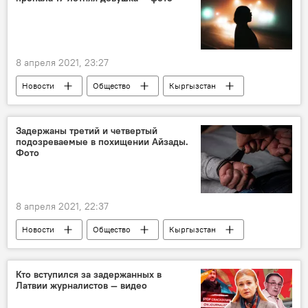
8 апреля 2021, 23:27
Новости
Общество
Кыргызстан
Происшествия
Бишкек
розыск
пропавшие
Задержаны третий и четвертый
подозреваемые в похищении Айзады.
Фото
8 апреля 2021, 22:37
Новости
Общество
Кыргызстан
Похищение и убийство девушки в Бишкеке
Бишкек
Айзада Канатбекова
Кто вступился за задержанных в
Латвии журналистов — видео
задержание
похищение