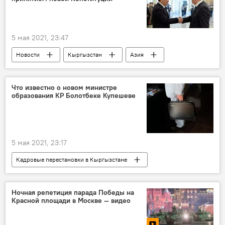
5 мая 2021, 23:47
Новости
Кыргызстан
Азия
В мире
Политика
Касым-Жомарт Токаев
Садыр Жапаров
Что известно о новом министре
образования КР Болотбеке Купешеве
поздравления
Конституция
Проект новой Конституции и референдум
5 мая 2021, 23:17
Кадровые перестановки в Кыргызстане
Новости
Общество
Кыргызстан
Политика
Алмазбек Бейшеналиев
Ночная репетиция парада Победы на
Красной площади в Москве — видео
министр
образование
назначение
кадры
Болотбек Купешев