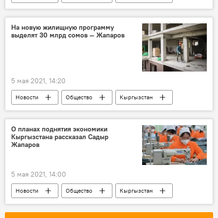
Проект новой Конституции и референдум
Садыр Жапаров
реформа
На новую жилищную программу
выделят 30 млрд сомов — Жапаров
государственное управление
5 мая 2021, 14:20
Новости
Общество
Кыргызстан
Проект новой Конституции и референдум
программа
недвижимость
О планах поднятия экономики
Кыргызстана рассказал Садыр
снижение
регионы
увеличение
Жапаров
объем
жилье
строительство
цена
5 мая 2021, 14:00
Новости
Общество
Кыргызстан
экономика
Садыр Жапаров