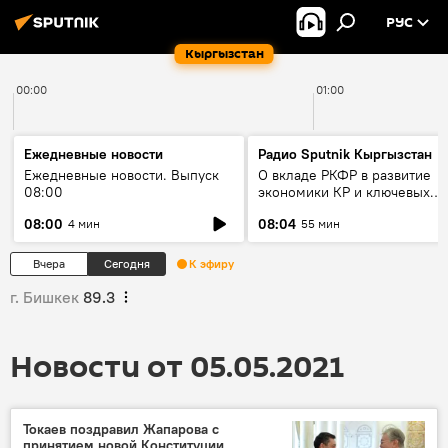
РУС
Кыргызстан
00:00
01:00
Ежедневные новости
Радио Sputnik Кыргызстан
Ежедневные новости. Выпуск
О вкладе РКФР в развитие
08:00
экономики КР и ключевых
секторах до 2030 года
08:00
08:04
4 мин
55 мин
Вчера
Сегодня
К эфиру
г. Бишкек
89.3
Новости от 05.05.2021
Токаев поздравил Жапарова с
принятием новой Конституции