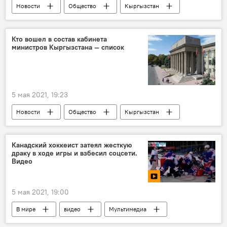
Новости
Общество
Кыргызстан
Прогноз погоды по Кыргызстану
прогноз погоды
Кто вошел в состав кабинета
министров Кыргызстана — список
5 мая 2021, 19:23
Новости
Общество
Кыргызстан
Политика
Проект новой Конституции и референдум
Канадский хоккеист затеял жесткую
драку в ходе игры и взбесил соцсети.
кабинет министров
состав
Видео
5 мая 2021, 19:00
В мире
видео
Мультимедиа
Происшествия
хоккей
драка