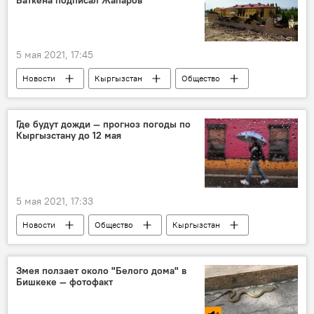
Баткена подписал Жапаров
5 мая 2021, 17:45
Новости
Кыргызстан
Общество
Происшествия
Конфликт на границе с Таджикистаном
Где будут дожди — прогноз погоды по
Кыргызстану до 12 мая
Баткен
Садыр Жапаров
указ
восстановление
комиссия
5 мая 2021, 17:33
Новости
Общество
Кыргызстан
прогноз погоды
Прогноз погоды по Кыргызстану
Змея ползает около "Белого дома" в
Бишкеке — фотофакт