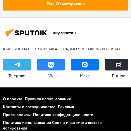
Конституция
Еще 20 материалов
Проект новой Конституции и референдум
Кыргызстан
КЫРГЫЗСТАН
ПОЛИТИКА
РАДИО SPUTNIK КЫРГЫЗСТАН
Р
Telegram
VK
Макс
Rutube
О проекте
Правила использования
Контакты и сотрудничество
Реклама
Пресс-релизы
Политика конфиденциальности
Политика использования Cookie и автоматического
логирования