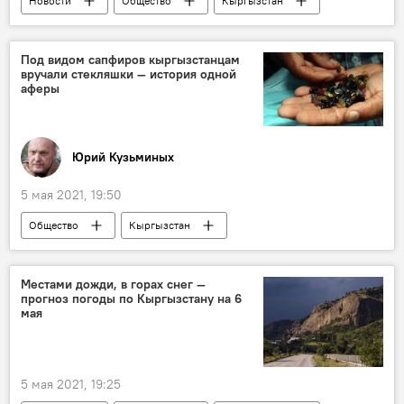
Новости
Общество
Кыргызстан
Конфликт на границе с Таджикистаном
военнослужащие
спецназ
Под видом сапфиров кыргызстанцам
вручали стекляшки — история одной
оборона
Баткен
конфликт
аферы
Фотофакты
Юрий Кузьминых
5 мая 2021, 19:50
Общество
Кыргызстан
Колумнисты
мошенники
финансовая пирамида
потерпевшие
Местами дожди, в горах снег —
прогноз погоды по Кыргызстану на 6
сапфир
мая
5 мая 2021, 19:25