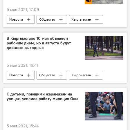
5 мая 2021, 17:09
Новости
Общество
Кыргызстан
Бишкек
Белый дом
Змея
Фотофакты
В Кыргызстане 10 мая объявлен
рабочим днем, но в августе будут
длинные выходные
5 мая 2021, 16:41
Новости
Общество
Кыргызстан
май
выходные
календарь
работа
Бишкек
С детьми, поющими жарамазан на
улицах, усилила работу милиция Оша
5 мая 2021, 15:44