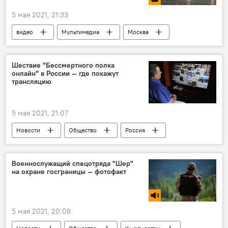
5 мая 2021, 21:33
видео
Мультимедиа
Москва
репетиция
парад
Шествие "Бессмертного полка
онлайн" в России — где покажут
трансляцию
5 мая 2021, 21:07
Новости
Общество
Россия
В мире
шествие
акция "Бессмертный полк"
участие
Военнослужащий спецотряда "Шер"
на охране госграницы — фотофакт
онлайн
проект
5 мая 2021, 20:08