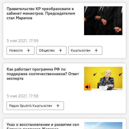
соцсети
гнев
игра
Правительство КР преобразовали в
кабинет министров. Председателем
стал Марипов
5 мая 2021, 17:59
Новости
Общество
Кыргызстан
Политика
Проект новой Конституции и референдум
Как работает программа РФ по
поддержке соотечественников? Ответ
правительство
кабинет министров
эксперта
указ
президент
5 мая 2021, 17:58
Радио Sputnik Кыргызстан
соотечественники
поддержка
Кыргызстан
Россия
Указ о восстановлении и развитии сел