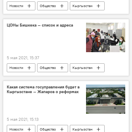
Новости
Общество
Кыргызстан
Орозо-2021 в Кыргызстане
Ош
жарамазан
пение
дети
ЦОНы Бишкека — список и адреса
подростки
работа
милиция
5 мая 2021, 15:37
Новости
Общество
Кыргызстан
Бишкек
ЦОН
список
адрес
услуги
государство
Какая система госуправления будет в
Кыргызстане — Жапаров о реформах
население
район
5 мая 2021, 15:13
Новости
Общество
Кыргызстан