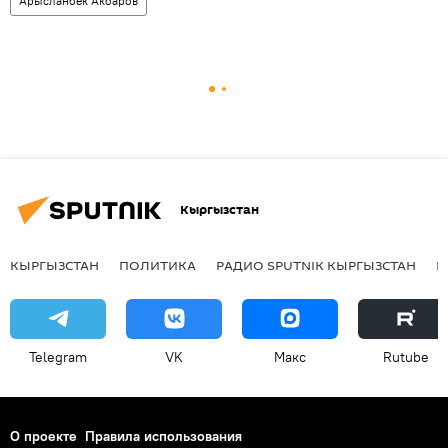
Арысланбек Акбаров
Кыргызстан
КЫРГЫЗСТАН
ПОЛИТИКА
РАДИО SPUTNIK КЫРГЫЗСТАН
Р
Telegram
VK
Макс
Rutube
О проекте
Правила использования