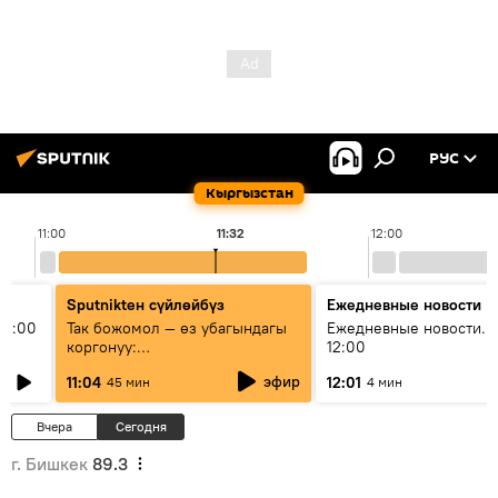
РУС
Кыргызстан
11:00
11:32
12:00
Sputnikteн сүйлөйбүз
Ежедневные новости
11:00
Так божомол — өз убагындагы
Ежедневные новости. 
коргонуу:
12:00
гидрометеорологиялык кызмат
эфир
11:04
12:01
45 мин
4 мин
кантип өркүндөтүлүүдө
Вчера
Сегодня
г. Бишкек
89.3