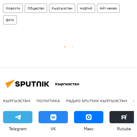
Новости
Общество
Кыргызстан
муфтий
Айт намаз
фото
Кыргызстан
КЫРГЫЗСТАН
ПОЛИТИКА
РАДИО SPUTNIK КЫРГЫЗСТАН
Р
Telegram
VK
Макс
Rutube