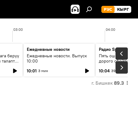
РУС
КЫРГ
03:00
04:00
Ежедневные новости
Радио Sputnik Кыр
ага берүү
Ежедневные новости. Выпуск
Пять ошибок котор
 талаптар
10:00
дорого обойтись п
жилья
10:01
10:04
3 мин
39 мин
г. Бишкек
89.3