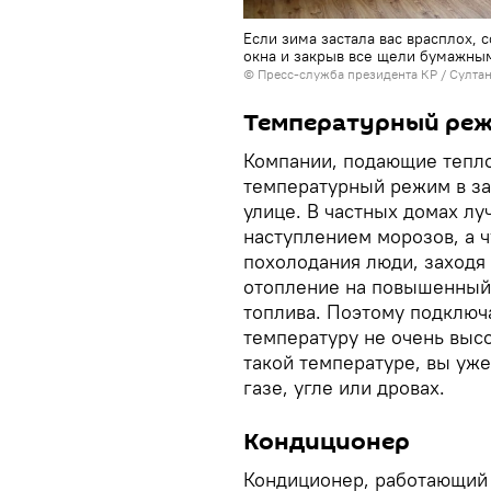
Если зима застала вас врасплох, 
окна и закрыв все щели бумажны
©
Пресс-служба президента КР / Султа
Температурный ре
Компании, подающие тепло
температурный режим в за
улице. В частных домах лу
наступлением морозов, а ч
похолодания люди, заходя 
отопление на повышенный 
топлива. Поэтому подключ
температуру не очень высо
такой температуре, вы уже
газе, угле или дровах.
Кондиционер
Кондиционер, работающий 