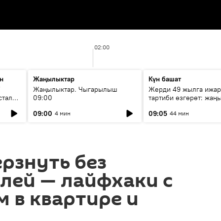
02:00
н
Жаңылыктар
Күн башат
F
Жаңылыктар. Чыгарылыш
Жерди 49 жылга ижар
стала
09:00
тартиби өзгөрөт: жаңы
эмнени көздөйт?
09:00
09:05
4 мин
44 мин
ерзнуть без
лей — лайфхаки с
 в квартире и