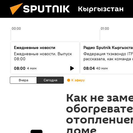
Кыргызстан
00:00
01:00
Ежедневные новости
Радио Sputnik Кыргызста
Ежедневные новости. Выпуск
Федерация тхэквондо IT
08:00
рассказала, как команда 
жертвой мошенников
08:00
08:04
4 мин
40 мин
Вчера
Сегодня
К эфиру
Как не зам
обогревате
отоплением
доме