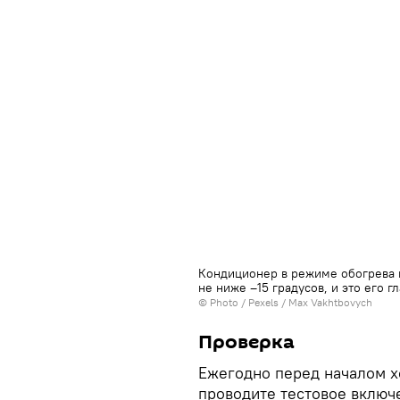
Кондиционер в режиме обогрева 
не ниже –15 градусов, и это его г
© Photo / Pexels / Max Vakhtbovych
Проверка
Ежегодно перед началом х
проводите тестовое включ