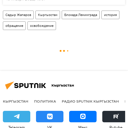
Садыр Жапаров
Кыргызстан
Блокада Ленинграда
история
обращение
освобождение
Кыргызстан
КЫРГЫЗСТАН
ПОЛИТИКА
РАДИО SPUTNIK КЫРГЫЗСТАН
Р
Telegram
VK
Макс
Rutube