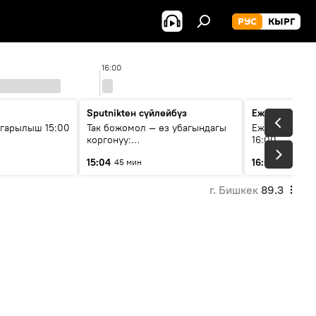
РУС
КЫРГ
16:00
Sputnikteн сүйлөйбүз
Ежедневные 
гарылыш 15:00
Так божомол — өз убагындагы
Ежедневные н
коргонуу:
16:00
гидрометеорологиялык кызмат
15:04
16:01
45 мин
3 мин
кантип өркүндөтүлүүдө
г. Бишкек
89.3