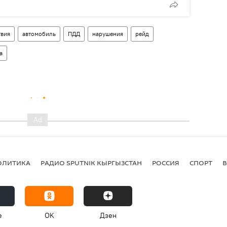
вия
автомобиль
ПДД
нарушения
рейд
а
ОЛИТИКА
РАДИО SPUTNIK КЫРГЫЗСТАН
РОССИЯ
СПОРТ
e
OK
Дзен