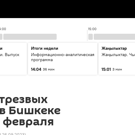
4:00
15:00
ти
Итоги недели
Жаңылыктар
и. Выпуск
Информационно-аналитическая
Жаңылыктар. Чы
программа
14:04
15:01
36 мин
3 мин
етрезвых
в Бишкеке
 февраля
8 26.09.2023
)