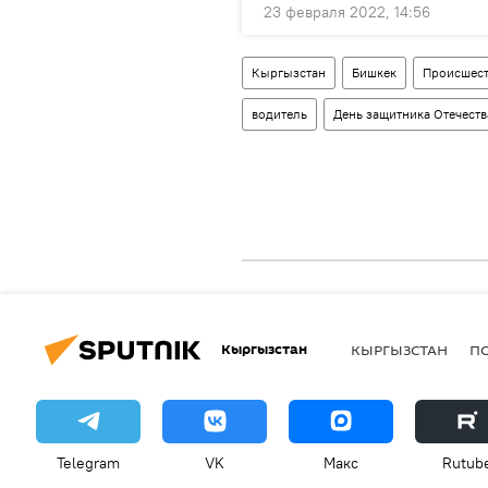
23 февраля 2022, 14:56
Кыргызстан
Бишкек
Происшест
водитель
День защитника Отечеств
Кыргызстан
КЫРГЫЗСТАН
П
Telegram
VK
Макс
Rutub