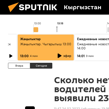
Кыргызстан
13:00
13:18
1
Жаңылыктар
Ежедневные новос
Выпуск
Жаңылыктар. Чыгарылыш 13:00
Ежедневные новост
14:00
эфир
13:00
14:01
4 мин
3 мин
Вчера
Сегодня
Сколько н
водителей 
выявили 23
11:47 24.02.2022
(обновлено:
13:3