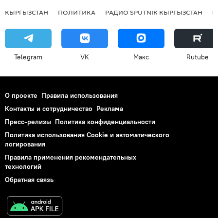
КЫРГЫЗСТАН
ПОЛИТИКА
РАДИО SPUTNIK КЫРГЫЗСТАН
Р
Telegram
VK
Макс
Rutube
О проекте
Правила использования
Контакты и сотрудничество
Реклама
Пресс-релизы
Политика конфиденциальности
Политика использования Cookie и автоматического
логирования
Правила применения рекомендательных
технологий
Обратная связь