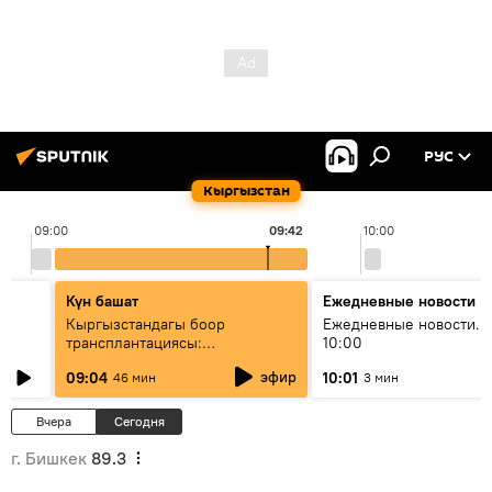
РУС
Кыргызстан
09:00
09:42
10:00
Күн башат
Ежедневные новости
Кыргызстандагы боор
Ежедневные новости. 
трансплантациясы:
10:00
жетишкендиктер жана өнүгүү
эфир
09:04
10:01
46 мин
3 мин
келечеги
Вчера
Сегодня
г. Бишкек
89.3