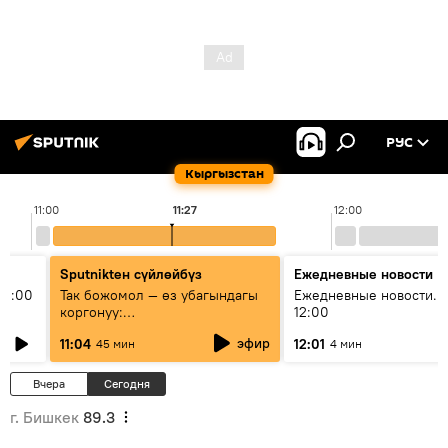
РУС
Кыргызстан
11:00
11:27
12:00
Sputnikteн сүйлөйбүз
Ежедневные новости
11:00
Так божомол — өз убагындагы
Ежедневные новости. 
коргонуу:
12:00
гидрометеорологиялык кызмат
эфир
11:04
12:01
45 мин
4 мин
кантип өркүндөтүлүүдө
Вчера
Сегодня
г. Бишкек
89.3