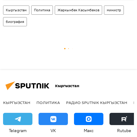
Кыргызстан
Политика
Жаркынбек Касымбеков
министр
биография
Кыргызстан
КЫРГЫЗСТАН
ПОЛИТИКА
РАДИО SPUTNIK КЫРГЫЗСТАН
Р
Telegram
VK
Макс
Rutube