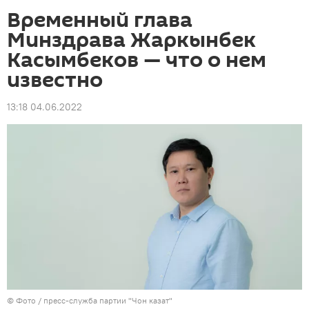
Временный глава
Минздрава Жаркынбек
Касымбеков — что о нем
известно
13:18 04.06.2022
© Фото / пресс-служба партии "Чон казат"