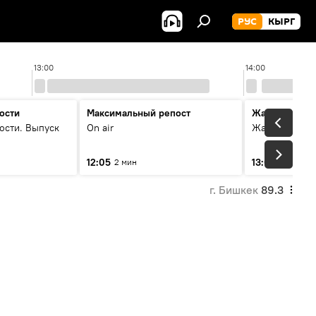
РУС
КЫРГ
13:00
14:00
ости
Максимальный репост
Жаңылыктар
ости. Выпуск
On air
Жаңылыктар.
12:05
13:01
2 мин
3 мин
г. Бишкек
89.3