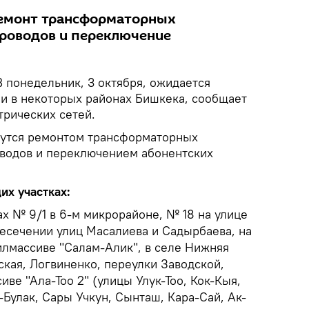
ремонт трансформаторных
роводов и переключение
В понедельник, 3 октября, ожидается
и в некоторых районах Бишкека, сообщает
трических сетей.
мутся ремонтом трансформаторных
водов и переключением абонентских
их участках:
мах № 9/1 в 6-м микрорайоне, № 18 на улице
ресечении улиц Масалиева и Садырбаева, на
лмассиве "Салам-Алик", в селе Нижняя
ская, Логвиненко, переулки Заводской,
ве "Ала-Тоо 2" (улицы Улук-Тоо, Кок-Кыя,
-Булак, Сары Учкун, Сынташ, Кара-Сай, Ак-