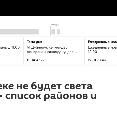
12:00
Тема дня
Ежедневные нов
ылыш 11:00
VI Дүйнөлүк көчмөндөр
Ежедневные нов
оюндарына саналуу күндөр
12:00
калды: даярдык иштери кайсы
11:04
12:01
47 мин
3 мин
этапка жетти?
еке не будет света
— список районов и