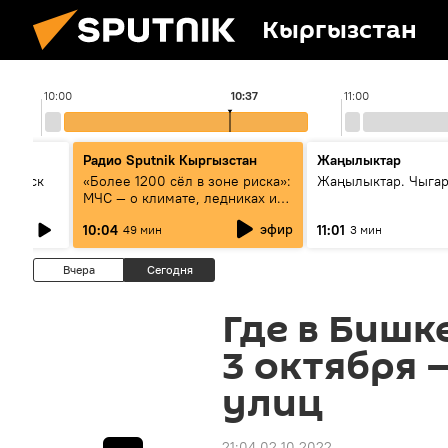
Кыргызстан
10:00
10:37
11:00
Радио Sputnik Кыргызстан
Жаңылыктар
Выпуск
«Более 1200 сёл в зоне риска»:
Жаңылыктар. Чыгар
МЧС — о климате, ледниках и
системе оповещения
эфир
10:04
11:01
49 мин
3 мин
населения
Вчера
Сегодня
Где в Бишк
3 октября 
улиц
21:04 02.10.2022