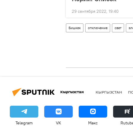
29 сентября 2022, 19:40
Бишкек
отключение
свет
эл
Кыргызстан
КЫРГЫЗСТАН
П
Telegram
VK
Макс
Rutub