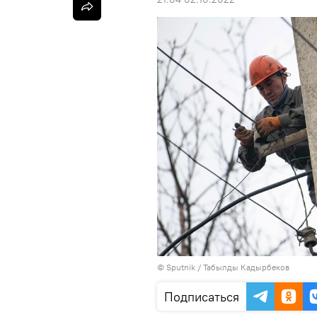
©
Sputnik / Табылды Кадырбеков
Подписаться