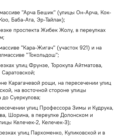
лмассиве "Арча Бешик" (улицы Он-Арча, Кок-
оо, Баба-Ата, Эр-Тайлак);
трезке проспекта Жибек Жолу, в переулках
м;
массиве "Кара-Жигач" (участок 921) и на
илмассиве "Токольдош";
трезках улиц Фрунзе, Торокула Айтматова,
 Саратовской;
йоне Карагачевой рощи, на пересечении улиц
ской, на восточной стороне улицы
 до Суеркулова;
ересечении улиц Профессора Зимы и Кудрука,
ва, Шорина, в переулке Долонском и
ицы Келечек-2, Келечек-3);
отрезках улиц Пархоменко, Куликовской и в