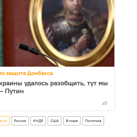
по защите Донбасса
краины удалось разобщить, тут мы
— Путин
асса
Россия
КНДР
США
В мире
Политика