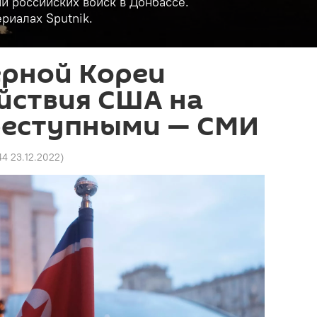
и российских войск в Донбассе.
риалах Sputnik.
ерной Кореи
йствия США на
реступными — СМИ
44 23.12.2022
)