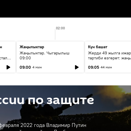
02:00
н
Жаңылыктар
Күн башат
F
Жаңылыктар. Чыгарылыш
Жерди 49 жылга ижар
стала
09:00
тартиби өзгөрөт: жаңы
эмнени көздөйт?
09:00
09:05
4 мин
44 мин
сии по защите
 февраля 2022 года Владимир Путин