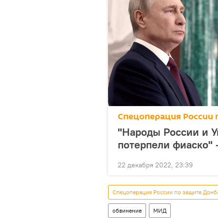
Спецоперация России 
"Народы России и У
потерпели фиаско" 
22 декабря 2022, 23:39
Спецоперация России по защите Донб
обвинение
МИД