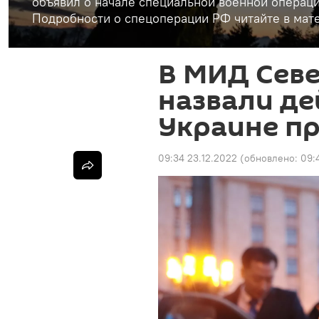
объявил о начале специальной военной операци
Подробности о спецоперации РФ читайте в мате
В МИД Сев
назвали де
Украине п
09:34 23.12.2022
(обновлено:
09: