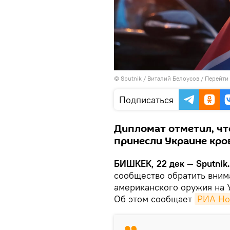
©
Sputnik
/ Виталий Белоусов
/
Перейти
Подписаться
Дипломат отметил, чт
принесли Украине кро
БИШКЕК, 22 дек — Sputnik
сообщество обратить вним
американского оружия на 
Об этом сообщает
РИА Но