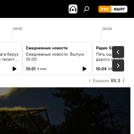
РУС
КЫРГ
03:00
04:00
Ежедневные новости
Радио Sputnik Кыр
ага берүү
Ежедневные новости. Выпуск
Пять ошибок котор
 талаптар
10:00
дорого обойтись п
жилья
10:01
10:04
3 мин
39 мин
г. Бишкек
89.3