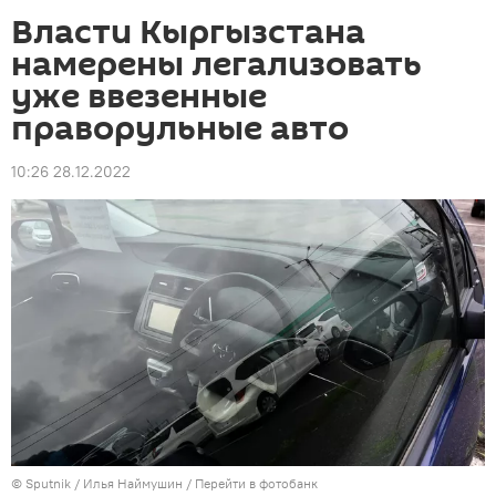
Власти Кыргызстана
намерены легализовать
уже ввезенные
праворульные авто
10:26 28.12.2022
©
Sputnik
/ Илья Наймушин
/
Перейти в фотобанк