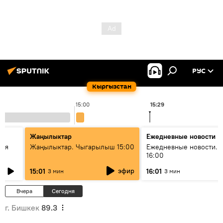
РУС
Кыргызстан
15:00
15:29
Жаңылыктар
Ежедневные новости
кая
Жаңылыктар. Чыгарылыш 15:00
Ежедневные новости. 
16:00
эфир
15:01
16:01
3 мин
3 мин
Вчера
Сегодня
г. Бишкек
89.3