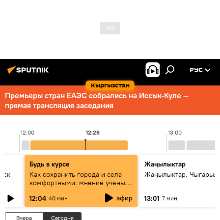
РУС
Кыргызстан
Премьеры стран ЕАЭС собрались на Иссык-Куле —
прямая трансляция заседания
12:00
12:26
13:00
Будь в курсе
Жаңылыктар
уск
Как сохранить города и села
Жаңылыктар. Чыгарыл
комфортными: мнение ученых
Евразии
эфир
12:04
13:01
40 мин
7 мин
Вчера
Сегодня