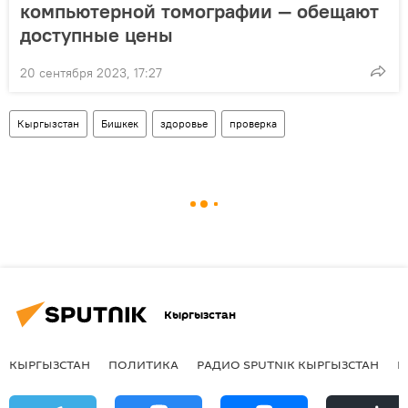
компьютерной томографии — обещают
доступные цены
20 сентября 2023, 17:27
Кыргызстан
Бишкек
здоровье
проверка
Кыргызстан
КЫРГЫЗСТАН
ПОЛИТИКА
РАДИО SPUTNIK КЫРГЫЗСТАН
Р