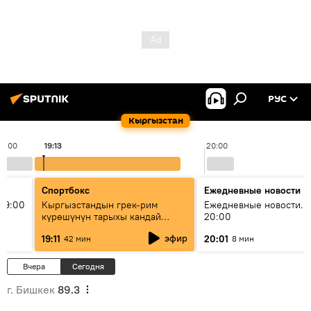
РУС
Кыргызстан
19:00
19:13
20:00
Спортбокс
Ежедневные новости
19:00
Кыргызстандын грек-рим
Ежедневные новости. 
күрөшүнүн тарыхы кандай
20:00
башталган?
эфир
19:11
20:01
42 мин
8 мин
Вчера
Сегодня
г. Бишкек
89.3