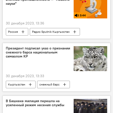
науки"
3:44
30 декабря 2023, 13:36
Россия
Радио Sputnik Кыргызстан
Росатом
3D-принтер
наука
техника
атомная энергетика
Президент подписал указ о признании
снежного барса национальным
символом КР
30 декабря 2023, 13:33
Кыргызстан
снежный барс
президент
указ
символ
В Бишкеке милиция перешла на
усиленный режим несения службы