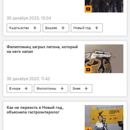
30 декабря 2023, 13:04
Кыргызстан
Бишкек
Новый год
милиция
ГУВД
видео
Филиппинец загрыз питона, который
на него напал
30 декабря 2023, 11:42
В мире
Филиппины
Змея
Укус
нападение
видео
питон
Как не переесть в Новый год,
объяснила гастроэнтеролог