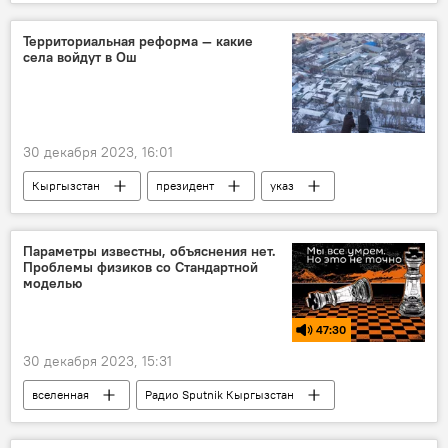
Садыр Жапаров
Владимир Путин
поздравления
Новый год
Территориальная реформа — какие
села войдут в Ош
30 декабря 2023, 16:01
Кыргызстан
президент
указ
село
Ош
Садыр Жапаров
Кара-Суу
Параметры известны, объяснения нет.
Проблемы физиков со Стандартной
моделью
47:30
30 декабря 2023, 15:31
вселенная
Радио Sputnik Кыргызстан
энергия
физика
материя