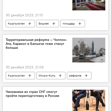
30 декабря 2023, 21:13
Кыргызстан
Бишкек
площадь
почетный караул
мэрия
реконструкция
Территориальная реформа — Чолпон-
Ата, Каракол и Балыкчи тоже станут
больше
30 декабря 2023, 21:06
Кыргызстан
Иссык-Куль
реформа
территория
земля
Чолпон-Ата
Балыкчи
Каракол
президент
Чиновники из стран СНГ смогут
пройти переподготовку в России
указ