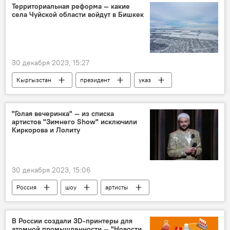
Подкасты РИА Новости
Территориальная реформа — какие
села Чуйской области войдут в Бишкек
30 декабря 2023, 15:27
Кыргызстан
президент
указ
село
Бишкек
"Голая вечеринка" — из списка
артистов "Зимнего Show" исключили
Киркорова и Лолиту
30 декабря 2023, 15:06
Россия
шоу
артисты
выступление
Филипп Киркоров
Лолита Милявская
исключение
В России создали 3D-принтеры для
атомной промышленности — "Новости