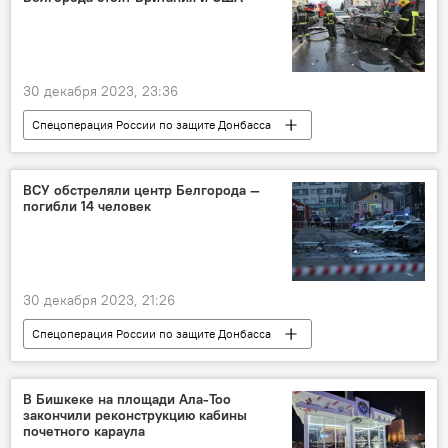
30 декабря 2023, 23:36
Спецоперация России по защите Донбасса
Россия
Белгород
обстрел
гибель
ВСУ обстреляли центр Белгорода —
погибли 14 человек
30 декабря 2023, 21:26
Спецоперация России по защите Донбасса
Россия
Украина
Белгород
обстрел
гибель
В Бишкеке на площади Ала-Тоо
закончили реконструкцию кабины
почетного караула