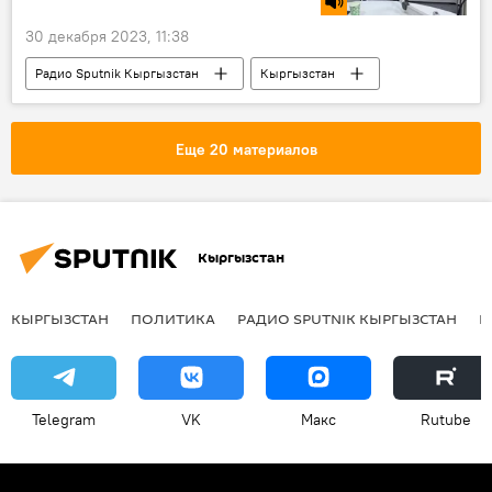
30 декабря 2023, 11:38
Радио Sputnik Кыргызстан
Кыргызстан
Новый год
еда
застолье
переедание
праздник
Еще 20 материалов
Кыргызстан
КЫРГЫЗСТАН
ПОЛИТИКА
РАДИО SPUTNIK КЫРГЫЗСТАН
Р
Telegram
VK
Макс
Rutube