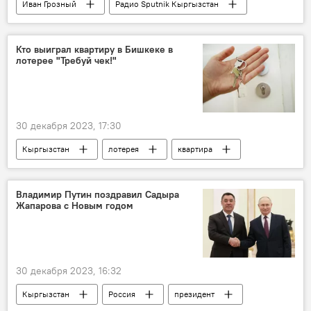
Иван Грозный
Радио Sputnik Кыргызстан
Иосиф Сталин
Москва
метро
история
теория
Кто выиграл квартиру в Бишкеке в
лотерее "Требуй чек!"
Подкасты РИА Новости
30 декабря 2023, 17:30
Кыргызстан
лотерея
квартира
приз
Государственная налоговая служба
Чек
Владимир Путин поздравил Садыра
Жапарова с Новым годом
30 декабря 2023, 16:32
Кыргызстан
Россия
президент