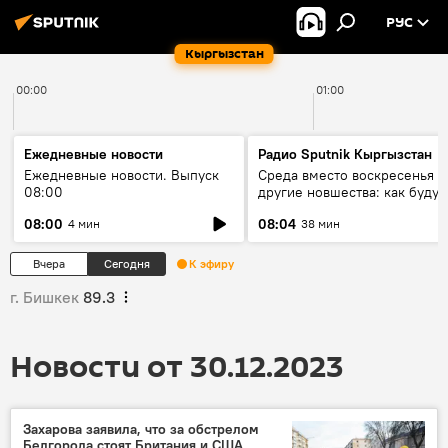
РУС
Кыргызстан
00:00
01:00
Ежедневные новости
Радио Sputnik Кыргызстан
Ежедневные новости. Выпуск
Среда вместо воскресенья и
08:00
другие новшества: как будут
проходить выборы в КР?
08:00
08:04
4 мин
38 мин
Вчера
Сегодня
К эфиру
г. Бишкек
89.3
Новости от 30.12.2023
Захарова заявила, что за обстрелом
Белгорода стоят Британия и США