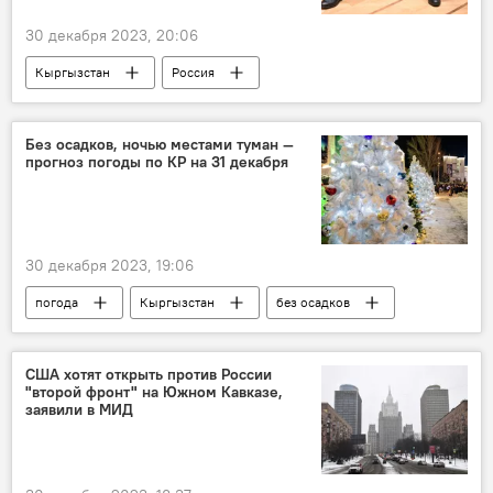
30 декабря 2023, 20:06
Кыргызстан
Россия
Русский дом в Бишкеке
учеба
чиновники
Без осадков, ночью местами туман —
прогноз погоды по КР на 31 декабря
30 декабря 2023, 19:06
погода
Кыргызстан
без осадков
туман
Кыргызгидромет
США хотят открыть против России
"второй фронт" на Южном Кавказе,
заявили в МИД