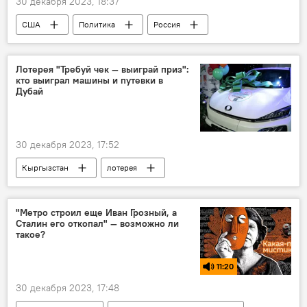
30 декабря 2023, 18:37
США
Политика
Россия
Михаил Галузин
В мире
Южный Кавказ
второй фронт
Лотерея "Требуй чек — выиграй приз":
кто выиграл машины и путевки в
Дубай
30 декабря 2023, 17:52
Кыргызстан
лотерея
электромобиль
приз
Государственная налоговая служба
Чек
"Метро строил еще Иван Грозный, а
Сталин его откопал" — возможно ли
путевка
Дубай
такое?
11:20
30 декабря 2023, 17:48