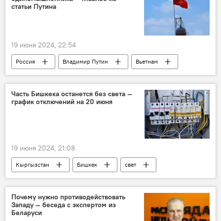
статьи Путина
19 июня 2024, 22:54
Россия
Владимир Путин
Вьетнам
Статья
сотрудничество
взаимоотношения
Часть Бишкека останется без света —
график отключений на 20 июня
19 июня 2024, 21:08
Кыргызстан
Бишкек
свет
отключение
график
Бишкекское предприятие электрических сетей
Почему нужно противодействовать
Западу — беседа с экспертом из
Беларуси