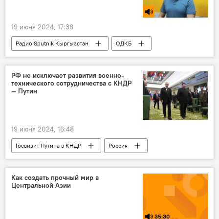
19 июня 2024, 17:38
Радио Sputnik Кыргызстан
ОДКБ
безопасность
угроза
Афганистан
Талибан
РФ не исключает развития военно-
технического сотрудничества с КНДР
— Путин
19 июня 2024, 16:48
Госвизит Путина в КНДР
Россия
Владимир Путин
КНДР
сотрудничество
Как создать прочный мир в
Центральной Азии
35:30