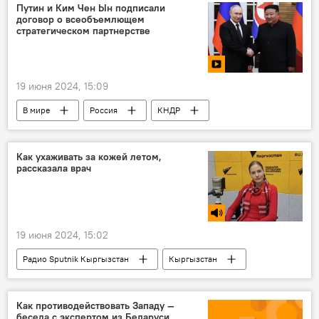
Путин и Ким Чен Ын подписали
договор о всеобъемлющем
стратегическом партнерстве
19 июня 2024, 15:09
В мире
Россия
КНДР
Владимир Путин
Ким Чен Ын
договор
подпись
Как ухаживать за кожей летом,
рассказала врач
Госвизит Путина в КНДР
видео
19 июня 2024, 15:02
Радио Sputnik Кыргызстан
Кыргызстан
загар
кожа
уход
дерматолог
лето
ожоги
Как противодействовать Западу —
беседа с экспертом из Беларуси