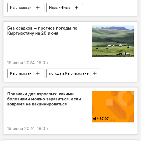
Кыргызстан
Иссык-Куль
культурный центр "Рух Ордо"
плата
снижение
Садыр Жапаров
Без осадков — прогноз погоды по
Кыргызстану на 20 июня
19 июня 2024, 19:05
Кыргызстан
погода в Кыргызстане
погода
прогноз погоды
Прививки для взрослых: какими
болезнями можно заразиться, если
вовремя не вакцинироваться
37:07
19 июня 2024, 18:05