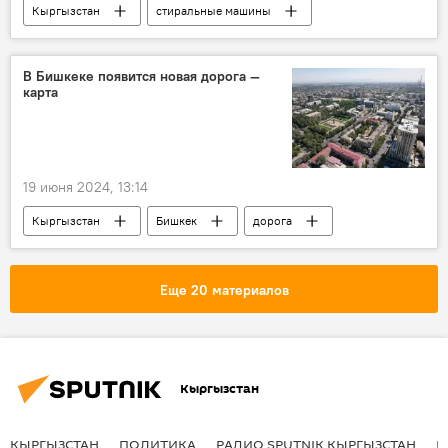
Кыргызстан
стиральные машины
запрет
Эльдар Абакиров
депутат
В Бишкеке появится новая дорога —
карта
19 июня 2024, 13:14
Кыргызстан
Бишкек
дорога
карта
мэр
Еще 20 материалов
Кыргызстан
КЫРГЫЗСТАН
ПОЛИТИКА
РАДИО SPUTNIK КЫРГЫЗСТАН
Р