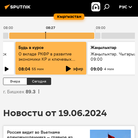
РУС
Кыргызстан
08:00
08:27
09:00
Будь в курсе
Жаңылыктар
уск
О вкладе РКФР в развитие
Жаңылыктар. Чыгары
экономики КР и ключевых
09:00
секторах до 2030 года
эфир
08:04
09:00
55 мин
4 мин
Вчера
Сегодня
г. Бишкек
89.3
Новости от 19.06.2024
Россия видит во Вьетнаме
единомышленника — главное из