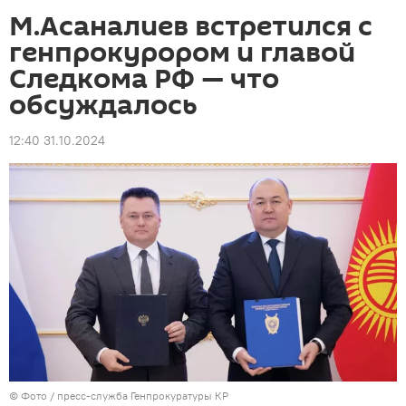
М.Асаналиев встретился с
генпрокурором и главой
Cледкома РФ — что
обсуждалось
12:40 31.10.2024
© Фото / пресс-служба Генпрокуратуры КР