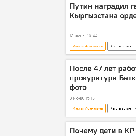
Путин наградил г
Кыргызстана орд
13 июня, 10:44
Максат Асаналиев
Кыргызстан
Владимир Путин
орден
После 47 лет раб
прокуратура Батк
фото
3 июня, 15:18
Максат Асаналиев
Кыргызстан
открытие
Адылбек Касымал
Почему дети в КР