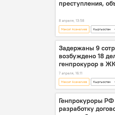
преступления, об
8 апреля, 13:58
Максат Асаналиев
Кыргызстан
прокуратура
Задержаны 9 сотр
возбуждено 18 де
генпрокурор в Ж
7 апреля, 16:11
Максат Асаналиев
Кыргызстан
Генпрокуроры РФ 
разработку догов