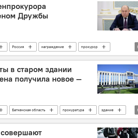
енпрокурора
еном Дружбы
Россия
награждение
прокурор
оты в старом здании
ена получила новое —
Баткенская область
прокуратура
здание
иев
 совершают