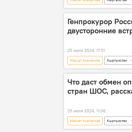
Генеральная прокуратура
Генпрокурор Росс
двусторонние вст
25 июля 2024, 17:51
Максат Асаналиев
Кыргызстан
Игорь Краснов
встреча
видео
Что даст обмен о
стран ШОС, расск
25 июля 2024, 11:06
Максат Асаналиев
Кыргызстан
Заседания генпрокуроров в Бишкеке