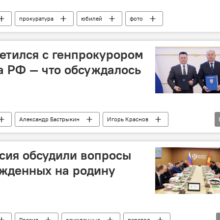
прокуратура
юбилей
фото
етился с генпрокурором
а РФ — что обсуждалось
Александр Бастрыкин
Игорь Краснов
трудничество
фото
сия обсудили вопросы
ужденных на родину
Россия
осужденные
перевод