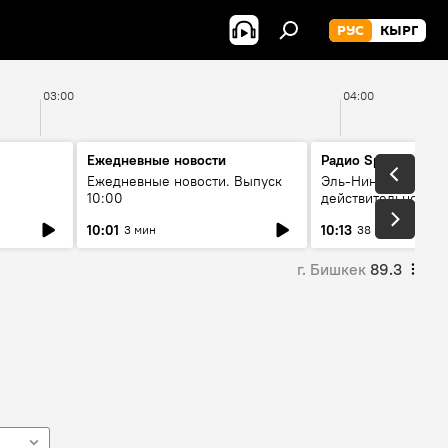
РУС
КЫРГ
03:00
04:00
Ежедневные новости
Радио Sputnik Кыр
Ежедневные новости. Выпуск
Эль-Ниньо, жара и 
10:00
действительно вли
 өнүгүү
погоду в Кыргызст
10:01
10:13
3 мин
38 мин
г. Бишкек
89.3