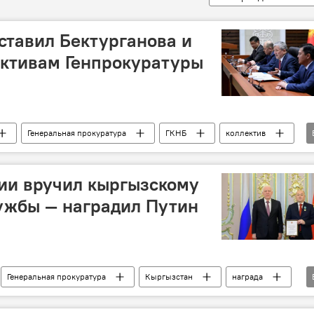
ставил Бектурганова и
ективам Генпрокуратуры
Генеральная прокуратура
ГКНБ
коллектив
Малик Бектурганов
Адылбек Касымалиев
ии вручил кыргызскому
ужбы — наградил Путин
Генеральная прокуратура
Кыргызстан
награда