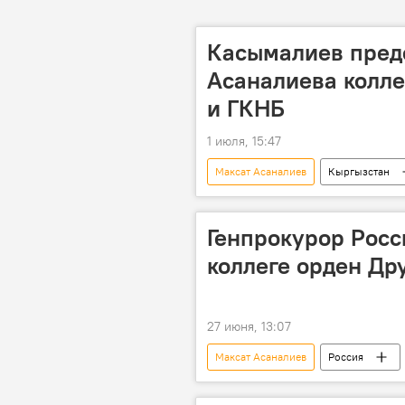
Касымалиев пред
Асаналиева колл
и ГКНБ
1 июля, 15:47
Максат Асаналиев
Кыргызстан
должность
назначение
Генпрокурор Росс
коллеге орден Др
27 июня, 13:07
Максат Асаналиев
Россия
Владимир Путин
орден