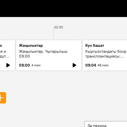
02:00
н
Жаңылыктар
Күн башат
я и
Жаңылыктар. Чыгарылыш
Кыргызстандагы боор
дут
09:00
трансплантациясы:
жетишкендиктер жана
09:00
09:04
4 мин
46 мин
келечеги
За период