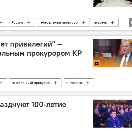
Россия
генеральный прокурор
встреча
нет привилегий" —
ральным прокурором КР
генеральный прокурор
интервью
азднуют 100-летие