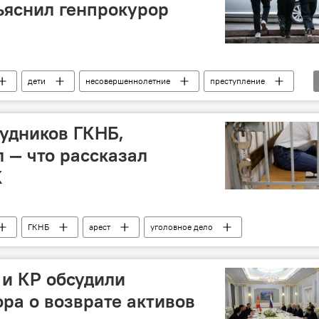
ъяснил генпрокурор
дети
несовершеннолетние
преступление
удников ГКНБ,
л — что рассказал
К
ГКНБ
арест
уголовное дело
и КР обсудили
ора о возврате активов