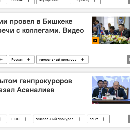
ии провел в Бишкеке
речи с коллегами. Видео
Россия
генеральный прокурор
ШОС
Заседания генпрокуроров в Бишкеке
пытом генпрокуроров
азал Асаналиев
ШОС
генеральный прокурор
опыт