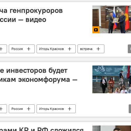
ча генпрокуроров
ссии — видео
Россия
Игорь Краснов
встреча
видео
е инвесторов будет
никам экономфорума —
Россия
Игорь Краснов
рами КР и РФ сложился