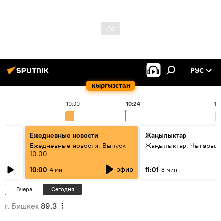
РУС
Кыргызстан
10:00
10:24
11
Ежедневные новости
Жаңылыктар
Ежедневные новости. Выпуск
Жаңылыктар. Чыгарылы
10:00
эфир
10:00
11:01
4 мин
3 мин
Вчера
Сегодня
г. Бишкек
89.3