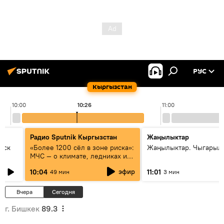
РУС
Кыргызстан
10:00
10:26
11:00
Радио Sputnik Кыргызстан
Жаңылыктар
уск
«Более 1200 сёл в зоне риска»:
Жаңылыктар. Чыгарылы
МЧС — о климате, ледниках и
системе оповещения
эфир
10:04
11:01
49 мин
3 мин
населения
Вчера
Сегодня
г. Бишкек
89.3