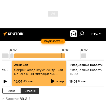
РУС
Кыргызстан
15:00
15:43
16:00
Ачык кеп
Ежедневные новости
15:00
Сейрек кездешүүчү куштун изи
Ежедневные новости. 
менен: анын миграциялык
16:00
жолу эмнеден кабар берет?
эфир
15:04
16:01
43 мин
5 мин
Вчера
Сегодня
г. Бишкек
89.3