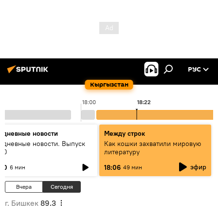
РУС
Кыргызстан
18:00
18:22
едневные новости
Между строк
едневные новости. Выпуск
Как кошки захватили мировую
:00
литературу
эфир
:00
18:06
6 мин
49 мин
Вчера
Сегодня
г. Бишкек
89.3