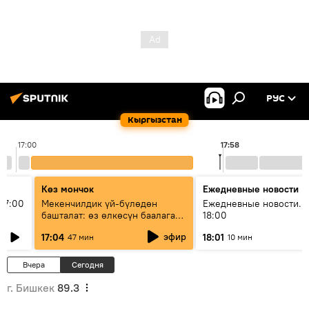
РУС
Кыргызстан
17:00
17:58
Көз мончок
Ежедневные новости
17:00
Мекенчилдик үй-бүлөдөн
Ежедневные новости. 
башталат: өз өлкөсүн баалаган
18:00
муунду кантип тарбиялоо
эфир
17:04
18:01
47 мин
10 мин
керек?
Вчера
Сегодня
г. Бишкек
89.3