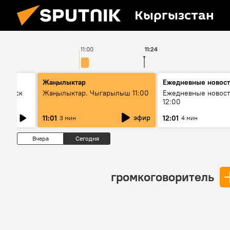
Кыргызстан
11:00
11:24
Жаңылыктар
Ежедневные новос
Выпуск
Жаңылыктар. Чыгарылыш 11:00
Ежедневные новост
12:00
эфир
11:01
12:01
3 мин
4 мин
Вчера
Сегодня
громкоговоритель