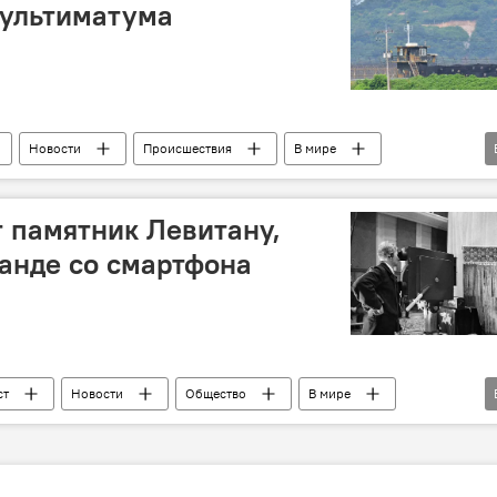
 ультиматума
Новости
Происшествия
В мире
ультиматум
вещание
т памятник Левитану,
анде со смартфона
ст
Новости
Общество
В мире
тан
Игорь Черноглазов
памятник
Россия