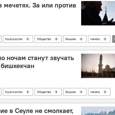
в мечетях. За или против
Кыргызстан
Общество
Бишкек
мечеть
по ночам станут звучать
 бишкекчан
Кыргызстан
Общество
Бишкек
мечеть
е в Сеуле не смолкает,