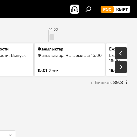
РУС
КЫРГ
14:00
ости
Жаңылыктар
Ежедневные 
ости. Выпуск
Жаңылыктар. Чыгарылыш 15:00
Ежедневные н
16:00
15:01
16:01
3 мин
3 мин
г. Бишкек
89.3