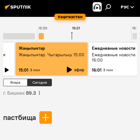
РУС
Кыргызстан
15:00
15:21
16:0
Жаңылыктар
Ежедневные новости
кая
Жаңылыктар. Чыгарылыш 15:00
Ежедневные новости. 
16:00
эфир
15:01
16:01
3 мин
3 мин
Вчера
Сегодня
г. Бишкек
89.3
пастбища