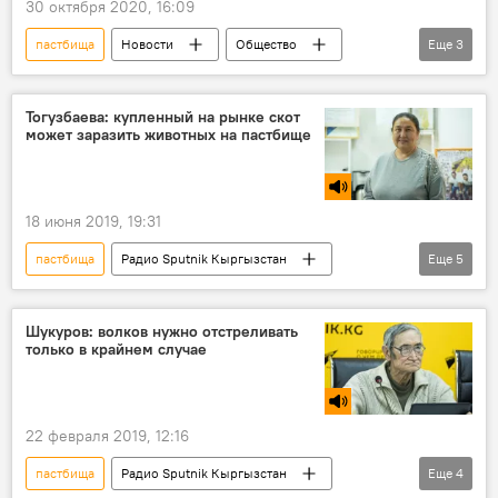
30 октября 2020, 16:09
пастбища
Новости
Общество
Еще
3
Кыргызстан
Пресс-центр
Тилек Токтогазиев
Тогузбаева: купленный на рынке скот
может заразить животных на пастбище
18 июня 2019, 19:31
пастбища
Радио Sputnik Кыргызстан
Еще
5
Общество
Кыргызстан
скот
подготовка
Карантин
Шукуров: волков нужно отстреливать
только в крайнем случае
22 февраля 2019, 12:16
пастбища
Радио Sputnik Кыргызстан
Еще
4