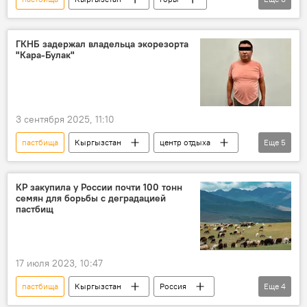
разрушение
штраф
конфискация
техника
квадроциклы
ГКНБ задержал владельца экорезорта
"Кара-Булак"
Садыр Жапаров
внедорожники
видео
3 сентября 2025, 11:10
пастбища
Кыргызстан
центр отдыха
Еще
5
владелец
строительство
задержание
Табылды Эгембердиев
КР закупила у России почти 100 тонн
семян для борьбы с деградацией
ГКНБ
пастбищ
17 июля 2023, 10:47
пастбища
Кыргызстан
Россия
Еще
4
экономика
семена
деградация