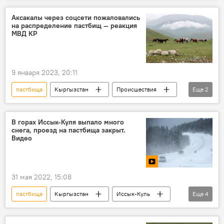
Новости Киргизии
Аксакалы через соцсети пожаловались
на распределение пастбищ — реакция
МВД КР
9 января 2023, 20:11
пастбища
Кыргызстан
Происшествия
Еще
2
документы
подделка
В горах Иссык-Куля выпало много
снега, проезд на пастбища закрыт.
Видео
31 мая 2022, 15:08
пастбища
Кыргызстан
Иссык-Куль
Еще
4
снег
проезд
видео
Новости Киргизии