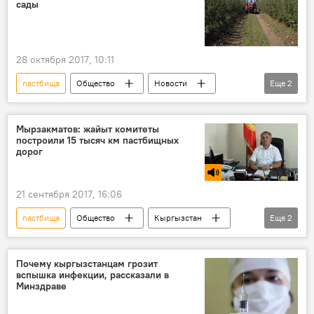
сады
28 октября 2017, 10:11
пастбища
Общество
Новости
Еще
2
Кыргызстан
садоводство
Мырзакматов: жайыт комитеты
построили 15 тысяч км пастбищных
дорог
21 сентября 2017, 16:06
пастбища
Общество
Кыргызстан
Еще
2
Радио Sputnik Кыргызстан
грант
Почему кыргызстанцам грозит
вспышка инфекции, рассказали в
Минздраве