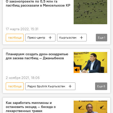
О законопроекте по 0,5 млн га
пастбищ рассказали в Минсельхозе КР
17 марта 2022, 15:31
пастбища
Пресс-центр
Кыргызстан
Еще
1
экономика
Планируем создать дрон-эскадрилью
для засева пастбищ — Джаныбеков
2 ноября 2021, 18:06
пастбища
Радио Sputnik Кыргызстан
Еще
8
Кыргызстан
экономика
Аскарбек Джаныбеков
сельское хозяйство
Как заработать миллионы и
остановить экоцид — беседа о
семена
дрон
Новости Киргизии
лекарственных травах