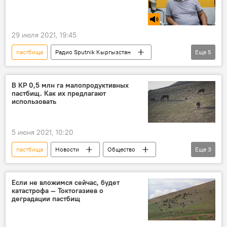
авиация
29 июля 2021, 19:45
пастбища
Радио Sputnik Кыргызстан
Еще
5
Особый акцент
Общество
Кыргызстан
трава
экология
В КР 0,5 млн га малопродуктивных
пастбищ. Как их предлагают
использовать
5 июня 2021, 10:20
пастбища
Новости
Общество
Еще
3
Кыргызстан
экономика
использование
Если не вложимся сейчас, будет
катастрофа — Токтогазиев о
деградации пастбищ