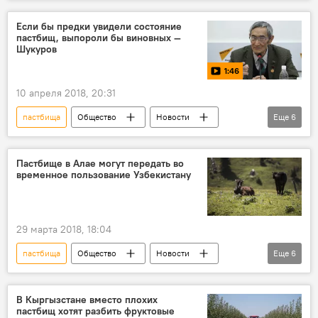
Кыргызстан
Иссык-Кульская область
Госэкотехинспекция
солодка
Если бы предки увидели состояние
пастбищ, выпороли бы виновных —
Шукуров
1:46
10 апреля 2018, 20:31
пастбища
Общество
Новости
Еще
6
видео
Кыргызстан
Мультимедиа
Эмиль Шукуров
скот
состояние
Пастбище в Алае могут передать во
временное пользование Узбекистану
29 марта 2018, 18:04
пастбища
Общество
Новости
Еще
6
В мире
Кыргызстан
Азия
Узбекистан
граница
аренда
В Кыргызстане вместо плохих
пастбищ хотят разбить фруктовые