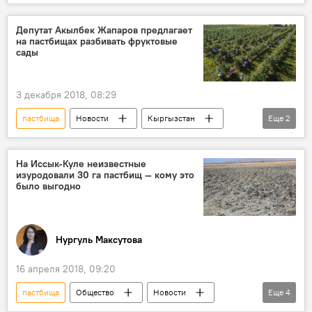
Общество
Кыргызстан
волк
отстрел
Депутат Акылбек Жапаров предлагает
на пастбищах разбивать фруктовые
сады
3 декабря 2018, 08:29
пастбища
Новости
Кыргызстан
Еще
2
экономика
Акылбек Жапаров
На Иссык-Куле неизвестные
изуродовали 30 га пастбищ — кому это
было выгодно
Нургуль Максутова
16 апреля 2018, 09:20
пастбища
Общество
Новости
Еще
4