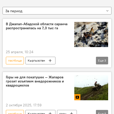
За период
В Джалал-Абадской области саранча
распространилась на 7,3 тыс га
25 апреля, 10:24
пастбища
Кыргызстан
Еще
3
Джалал-Абадская область
саранча
сельское хозяйство
Горы не для покатушек — Жапаров
грозит изъятием внедорожников и
квадроциклов
2 октября 2025, 17:59
пастбища
Кыргызстан
горы
Еще
8