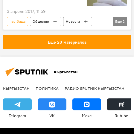
3 апреля 2017, 11:59
пастбища
Общество
Новости
Еще
2
Кыргызстан
вакцинация
Еще 20 материалов
Кыргызстан
КЫРГЫЗСТАН
ПОЛИТИКА
РАДИО SPUTNIK КЫРГЫЗСТАН
Р
Telegram
VK
Макс
Rutube