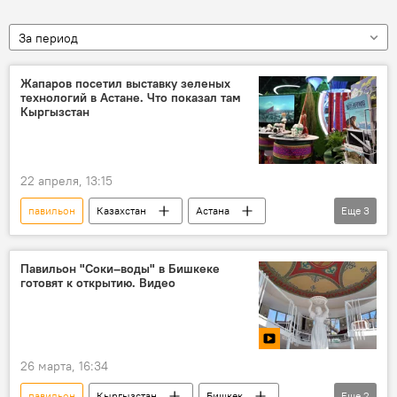
За период
Жапаров посетил выставку зеленых
технологий в Астане. Что показал там
Кыргызстан
22 апреля, 13:15
павильон
Казахстан
Астана
Еще
3
выставка
Садыр Жапаров
Касым-Жомарт Токаев
Павильон "Соки–воды" в Бишкеке
готовят к открытию. Видео
26 марта, 16:34
павильон
Кыргызстан
Бишкек
Еще
2