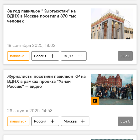
За год павильон "Кыргызстан" на
ВДНХ в Москве посетили 370 тыс
человек
18 сентября 2025, 18:02
павильон
Россия
ВДНХ
Еще
2
Кыргызстан
реставрация
Журналисты посетили павильон КР на
ВДНХ в рамках проекта "Узнай
Россию" — видео
26 августа 2025, 14:53
павильон
Россия
Москва
Еще
5
журналисты
ВДНХ
кыргызстанцы
АНО "Евразия"
видео