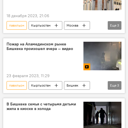
18 декабря 2023, 21:06
павильон
Кыргызстан
Москва
Еще
3
ВДНХ
ресторан
фото
Пожар на Аламединском рынке
Бишкека произошел вчера — видео
23 февраля 2023, 11:29
павильон
Кыргызстан
Бишкек
Еще
3
Аламединский рынок
пожар
видео
В Бишкеке семья с четырьмя детьми
жила в киоске в холода