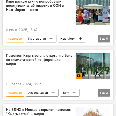
Кыргызскую кухню попробовали
посетители штаб-квартиры ООН в
Нью-Йорке — фото
6 июня 2025, 13:47
павильон
Кыргызстан
Нью-Йорк
Еще
5
ООН
МИД
национальная кухня
блюда
фото
Павильон Кыргызстана открыли в Баку
на климатической конференции —
видео
11 ноября 2024, 17:35
павильон
Азербайджан
Баку
Еще
2
Кыргызстан
конференция
На ВДНХ в Москве открылся павильон
"Кыргызстан" — видео