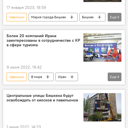
17 января 2023, 18:59
павильон
Мэрия города Бишкек
Бишкек
Еще
3
киоск
холод
семья
Более 20 компаний Ирана
заинтересованы в сотрудничестве с КР
в сфере туризма
9 июня 2022, 19:42
павильон
В мире
Иран
Еще
4
Кыргызстан
туризм
выставка
посольство
Центральные улицы Бишкека будут
освобождать от киосков и павильонов
1 июня 2022, 14:23