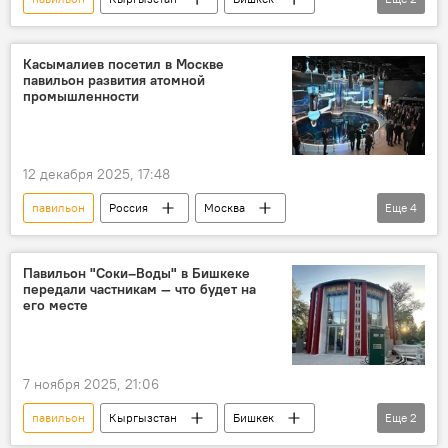
реконструкция
видео
Касымалиев посетил в Москве
павильон развития атомной
промышленности
12 декабря 2025, 17:48
павильон
Россия
Москва
Еще
4
Адылбек Касымалиев
рабочий визит
атом
промышленность
Павильон "Соки–Воды" в Бишкеке
передали частникам — что будет на
его месте
7 ноября 2025, 21:06
павильон
Кыргызстан
Бишкек
Еще
2
мэрия
Мэрия города Бишкек