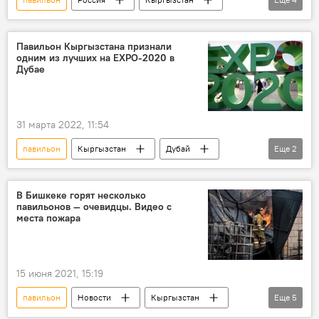
Москва
ВДНХ
бизнес
Министерство иностранных дел КР
Павильон Кыргызстана признали
одним из лучших на EXPO-2020 в
Дубае
31 марта 2022, 11:54
павильон
Кыргызстан
Дубай
Еще
2
выставка
награда
В Бишкеке горят несколько
павильонов — очевидцы. Видео с
места пожара
15 июня 2021, 15:19
павильон
Новости
Кыргызстан
Еще
5
Происшествия
Бишкек
МЧС