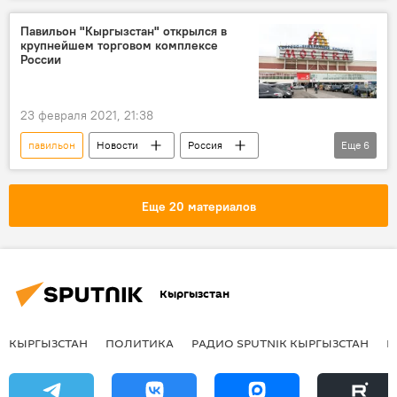
пожар
тушение
Павильон "Кыргызстан" открылся в
крупнейшем торговом комплексе
России
23 февраля 2021, 21:38
павильон
Новости
Россия
Еще
6
В мире
Кыргызстан
экономика
Москва
комплекс
Еще 20 материалов
торговый комплекс
Кыргызстан
КЫРГЫЗСТАН
ПОЛИТИКА
РАДИО SPUTNIK КЫРГЫЗСТАН
Р