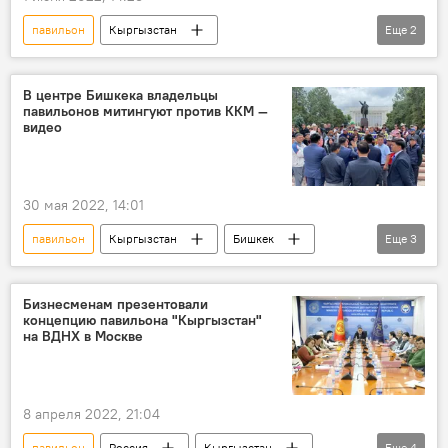
павильон
Кыргызстан
Еще
2
Мэрия города Бишкек
освобождение
В центре Бишкека владельцы
павильонов митингуют против ККМ —
видео
30 мая 2022, 14:01
павильон
Кыргызстан
Бишкек
Еще
3
экономика
ККМ
митинг
Бизнесменам презентовали
концепцию павильона "Кыргызстан"
на ВДНХ в Москве
8 апреля 2022, 21:04
павильон
Россия
Кыргызстан
Еще
4