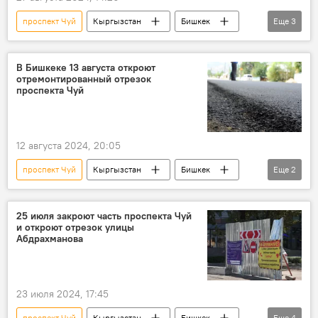
проспект Чуй
Кыргызстан
Бишкек
Еще
3
ремонт
видео
дрон
В Бишкеке 13 августа откроют
отремонтированный отрезок
проспекта Чуй
12 августа 2024, 20:05
проспект Чуй
Кыргызстан
Бишкек
Еще
2
ремонт
открытие
25 июля закроют часть проспекта Чуй
и откроют отрезок улицы
Абдрахманова
23 июля 2024, 17:45
проспект Чуй
Кыргызстан
Бишкек
Еще
4