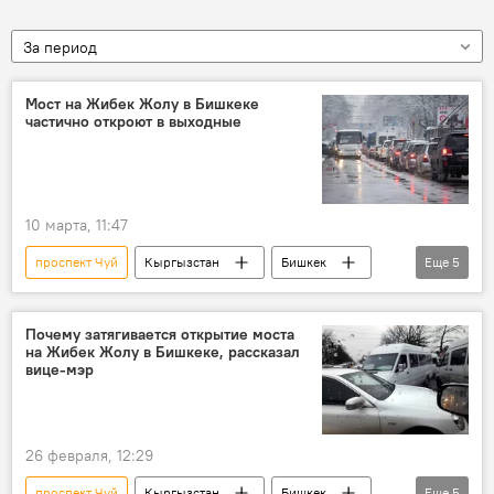
За период
Мост на Жибек Жолу в Бишкеке
частично откроют в выходные
10 марта, 11:47
проспект Чуй
Кыргызстан
Бишкек
Еще
5
строительство
мост
проспект Жибек Жолу
реконструкция
Почему затягивается открытие моста
на Жибек Жолу в Бишкеке, рассказал
открытие
вице-мэр
26 февраля, 12:29
проспект Чуй
Кыргызстан
Бишкек
Еще
5