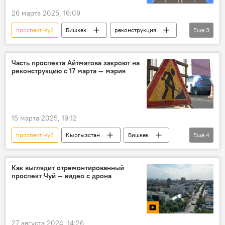
26 марта 2025, 16:09
проспект Чуй
Бишкек
реконструкция
Еще
3
эскизы
фото
Кыргызстан
Часть проспекта Айтматова закроют на
реконструкцию с 17 марта — мэрия
15 марта 2025, 19:12
проспект Чуй
Кыргызстан
Бишкек
Еще
4
мэрия
реконструкция
улица
ремонт
Как выглядит отремонтированный
проспект Чуй — видео с дрона
27 августа 2024, 14:26