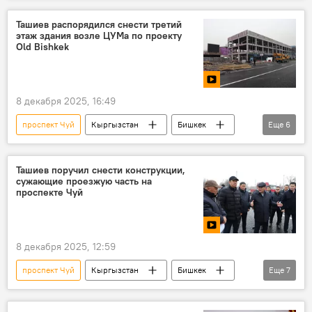
Нариман Тюлеев
ЦУМ
Ташиев распорядился снести третий
этаж здания возле ЦУМа по проекту
Old Bishkek
8 декабря 2025, 16:49
проспект Чуй
Кыргызстан
Бишкек
Еще
6
строительство
ЦУМ
здание
Камчыбек Ташиев
Нариман Тюлеев
Ташиев поручил снести конструкции,
сужающие проезжую часть на
видео
проспекте Чуй
8 декабря 2025, 12:59
проспект Чуй
Кыргызстан
Бишкек
Еще
7
снос
конструкция
остановка
Камчыбек Ташиев
Нариман Тюлеев