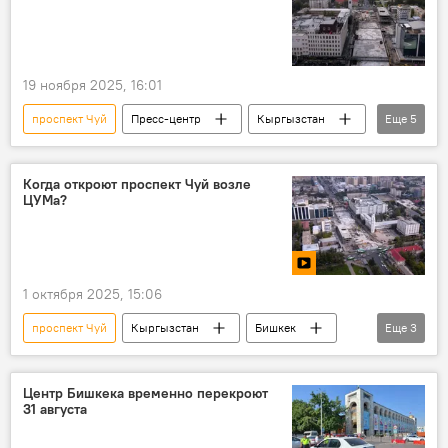
19 ноября 2025, 16:01
проспект Чуй
Пресс-центр
Кыргызстан
Еще
5
Бишкек
строительство
подземка
мэр
Айбек Джунушалиев
Когда откроют проспект Чуй возле
ЦУМа?
1 октября 2025, 15:06
проспект Чуй
Кыргызстан
Бишкек
Еще
3
строительство
подземка
видео
Центр Бишкека временно перекроют
31 августа