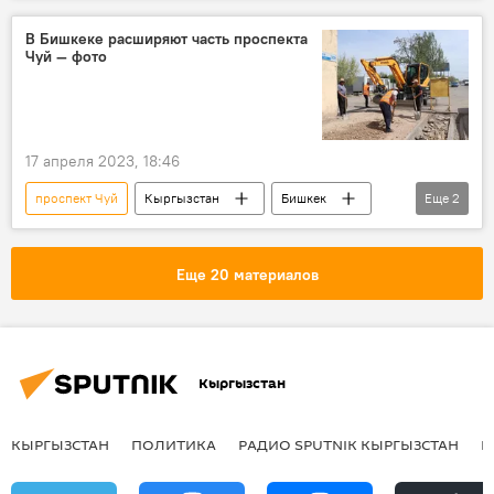
В Бишкеке расширяют часть проспекта
Чуй — фото
17 апреля 2023, 18:46
проспект Чуй
Кыргызстан
Бишкек
Еще
2
расширение
Мэрия города Бишкек
Еще 20 материалов
Кыргызстан
КЫРГЫЗСТАН
ПОЛИТИКА
РАДИО SPUTNIK КЫРГЫЗСТАН
Р