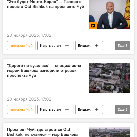
"Это будет Монте-Карло" — Тюлеев о
проекте Old Bishkek на проспекте Чуй
видео
фото
20 ноября 2025, 17:02
проспект Чуй
Кыргызстан
Бишкек
Еще
3
строительство
расширение
видео
"Дорога не сузилась" — специалисты
мэрии Бишкека измерили отрезок
проспекта Чуй
20 ноября 2025, 17:02
проспект Чуй
Кыргызстан
Бишкек
Еще
3
реконструкция
строительство
мэрия
Проспект Чуй, где строится Old
Bishkek, не сузился — мэр Бишкека