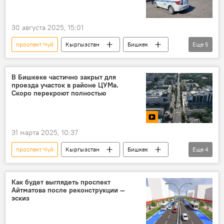
30 августа 2025, 15:01
проспект Чуй
Кыргызстан
Бишкек
Еще
5
перекрытие
движение
машины
УПСМ
День независимости
В Бишкеке частично закрыт для
проезда участок в районе ЦУМа.
Скоро перекроют полностью
31 марта 2025, 10:37
проспект Чуй
Кыргызстан
Бишкек
Еще
4
ремонт
перекрытие
проезд
видео
Как будет выглядеть проспект
Айтматова после реконструкции —
эскиз