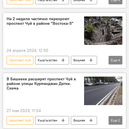
ремонт
улица Абдрахманова
открытие
закрытие
На 2 недели частично перекроют
проспект Чуй в районе "Востока-5"
24 апреля 2024, 12:50
проспект Чуй
Кыргызстан
Бишкек
Еще
4
дорога
перекрытие
ремонт
ОАО "Бишкектеплосеть"
В Бишкеке расширят проспект Чуй в
районе улицы Курманджан Датки.
Схема
27 мая 2023, 11:04
проспект Чуй
Кыргызстан
Бишкек
Еще
2
расширение
мэрия