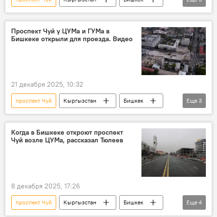
мост
открытие
строительство
проспект Жибек Жолу
Рамиз Алиев
Проспект Чуй у ЦУМа и ГУМа в
Бишкеке открыли для проезда. Видео
21 декабря 2025, 10:32
проспект Чуй
Кыргызстан
Бишкек
Еще
3
Нариман Тюлеев
открытие
дорога
Когда в Бишкеке откроют проспект
Чуй возле ЦУМа, рассказал Тюлеев
8 декабря 2025, 17:26
проспект Чуй
Кыргызстан
Бишкек
Еще
4
строительство
открытие