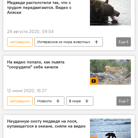
Аляска
медведь
конкурс
Медведи растолстели так, что с
трудом передвигаются. Видео с
Аляски
28 августа 2020, 09:04
заповедник
Интересное из мира животных
Еще
6
Новости
Общество
В мире
Аляска
медведь
ожирение
На видео попало, как львята
"соорудили" себе качели
12 июня 2020, 16:27
заповедник
Новости
В мире
Еще
7
видео
Мультимедиа
Видеоклуб
Общество
ЮАР
лев
Неудачную охоту медведя на лося,
купающегося в океане, сняли на видео
Интересное из мира животных