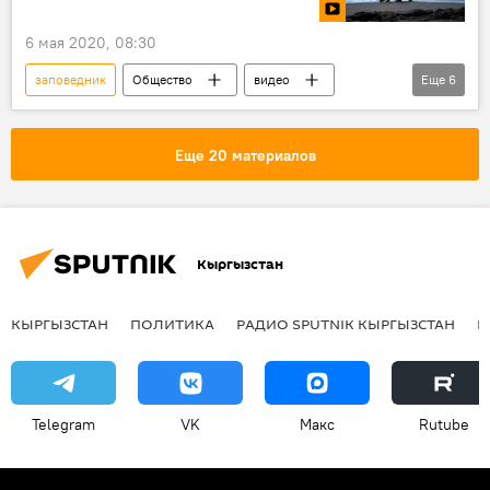
6 мая 2020, 08:30
заповедник
Общество
видео
Еще
6
Мультимедиа
В мире
лось
медведь
охота
Еще 20 материалов
Интересное из мира животных
Кыргызстан
КЫРГЫЗСТАН
ПОЛИТИКА
РАДИО SPUTNIK КЫРГЫЗСТАН
Р
Telegram
VK
Макс
Rutube