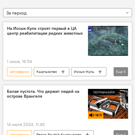
За период
На Иссык-Куле строят первый в ЦА
центр реабилитации редких животных
1 июня, 16:54
заповедник
Кыргызстан
Иссык-Куль
Еще
5
строительство
центр
реабилитация
экология
животные
Белая пустота. Что держит людей на
острове Врангеля
18:11
14 июля 2024, 11:40
заповедник
Радио Sputnik Кыргызстан
Еще
4