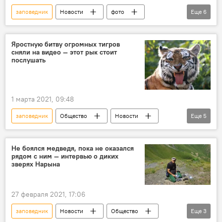
заповедник
Новости
фото
Еще
6
Мультимедиа
В мире
Общество
Австралия
животные
Фотолента
Яростную битву огромных тигров
сняли на видео — этот рык стоит
послушать
1 марта 2021, 09:48
заповедник
Общество
Новости
Еще
5
В мире
Интересное из мира животных
Индия
тигр
драка
Не боялся медведя, пока не оказался
рядом с ним — интервью о диких
зверях Нарына
27 февраля 2021, 17:06
заповедник
Новости
Общество
Еще
3