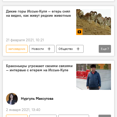
Кыргызстан
медведь
ошейник
Дикие горы Иссык-Куля — егерь снял
на видео, как живут редкие животные
21 февраля 2021, 10:21
заповедник
Новости
Общество
Еще
7
Кыргызстан
видео
Мультимедиа
Иссык-Кульская область
животные
Браконьеры угрожают своими связями
— интервью с егерем на Иссык-Куле
егерь
природа
Нургуль Максутова
2 января 2021, 13:40