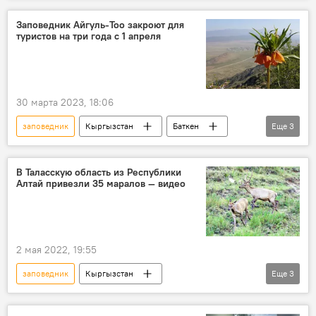
природа
туризм
Кыргызстан
Заповедник Айгуль-Тоо закроют для
туристов на три года с 1 апреля
Ош
Ошская область
30 марта 2023, 18:06
заповедник
Кыргызстан
Баткен
Еще
3
цветок Айгуль
запрет
закрытие
В Таласскую область из Республики
Алтай привезли 35 маралов — видео
2 мая 2022, 19:55
заповедник
Кыргызстан
Еще
3
Таласская область
марал
Алтай