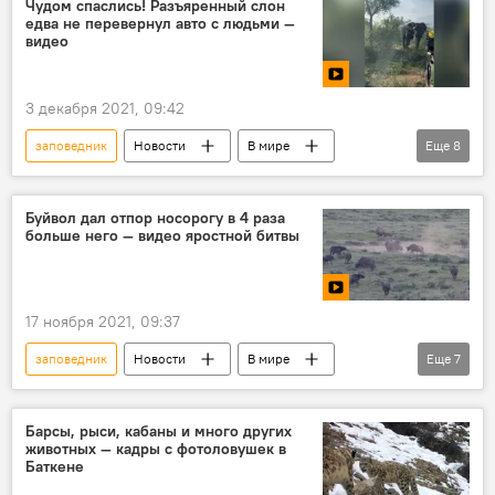
Чудом спаслись! Разъяренный слон
едва не перевернул авто с людьми —
видео
3 декабря 2021, 09:42
заповедник
Новости
В мире
Еще
8
видео
Мультимедиа
ЮАР
слон
нападение
джип
Буйвол дал отпор носорогу в 4 раза
больше него — видео яростной битвы
инструктор
Интересное из мира животных
17 ноября 2021, 09:37
заповедник
Новости
В мире
Еще
7
видео
Мультимедиа
ЮАР
носорог
буйвол
схватка
Барсы, рыси, кабаны и много других
животных — кадры с фотоловушек в
Интересное из мира животных
Баткене