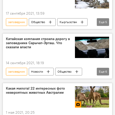
17 сентября 2021, 13:59
заповедник
Общество
Кыргызстан
Еще
5
Новости
фотоловушка
снежный барс
Баткен
животные
Китайская компания строила дорогу в
заповеднике Сарычат-Эрташ. Что
сказали власти
14 сентября 2021, 18:19
заповедник
Новости
Общество
Еще
6
Кыргызстан
Иссык-Куль
дорога
строительство
золото
добыча
Какая милота! 22 интересных фото
невероятных животных Австралии
1 мая 2021, 20:25