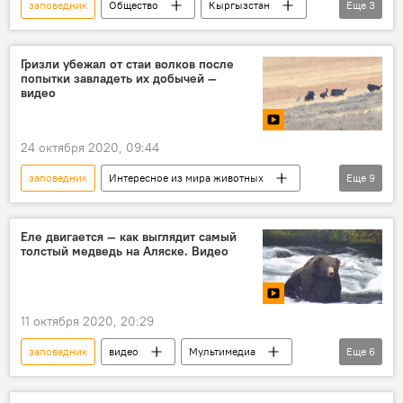
заповедник
Общество
Кыргызстан
Еще
3
егерь
снежный барс
животные
Гризли убежал от стаи волков после
попытки завладеть их добычей —
видео
24 октября 2020, 09:44
заповедник
Интересное из мира животных
Еще
9
Новости
В мире
видео
Мультимедиа
Видеоклуб
медведь
Еле двигается — как выглядит самый
толстый медведь на Аляске. Видео
волк
противостояние
добыча
11 октября 2020, 20:29
заповедник
видео
Мультимедиа
Еще
6
Общество
В мире
Видеоклуб