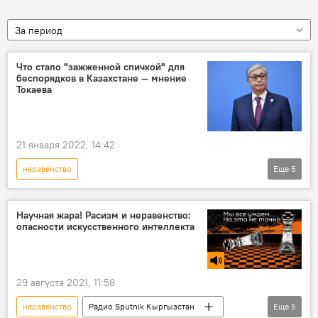
За период
Что стало "зажженной спичкой" для
беспорядков в Казахстане — мнение
Токаева
21 января 2022, 14:42
неравенство
Еще
5
Беспорядки в Казахстане в январе 2022 года
Казахстан
президент
беспорядки
Научная жара! Расизм и неравенство:
опасности искусственного интеллекта
Касым-Жомарт Токаев
29 августа 2021, 11:58
неравенство
Радио Sputnik Кыргызстан
Еще
5