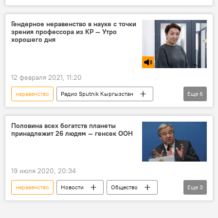
Общество
Подкасты РИА Новости
искусственный интеллект
технология
Гендерное неравенство в науке с точки
зрения профессора из КР — Утро
стереотип
хорошего дня
12 февраля 2021, 11:20
неравенство
Радио Sputnik Кыргызстан
Еще
6
Утро хорошего дня
Общество
Кыргызстан
гендерное равенство
Половина всех богатств планеты
принадлежит 26 людям — генсек ООН
наука
женщины
19 июля 2020, 20:34
неравенство
Новости
Общество
Еще
3
В мире
Антониу Гутерриш
богатство