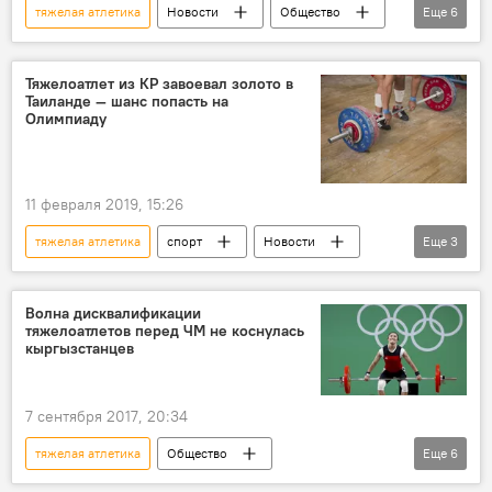
тяжелая атлетика
Новости
Общество
Еще
6
Олимпиада 1980
Кыргызстан
Россия
В мире
Тяжелоатлет из КР завоевал золото в
Таиланде — шанс попасть на
Каныбек Осмоналиев
победа
Олимпиаду
11 февраля 2019, 15:26
тяжелая атлетика
спорт
Новости
Еще
3
Кыргызстан
Иззат Артыков
золото
Волна дисквалификации
тяжелоатлетов перед ЧМ не коснулась
кыргызстанцев
7 сентября 2017, 20:34
тяжелая атлетика
Общество
Еще
6
Пресс-дайджест
Новости
спорт