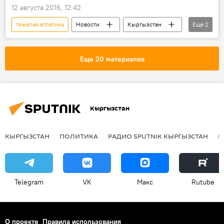
12 августа 2016, 12:42
тяжелая атлетика
Новости
Кыргызстан
Еще
2
спорт
Иззат Артыков
Еще 20 материалов
Кыргызстан
КЫРГЫЗСТАН
ПОЛИТИКА
РАДИО SPUTNIK КЫРГЫЗСТАН
Р
Telegram
VK
Макс
Rutube
О проекте
Правила использования