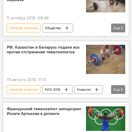
5 октября 2016, 08:46
тяжелая атлетика
Общество
Еще
5
Кыргызстан
спорт
Бишкек
Каныбек Осмоналиев
турнир
РФ, Казахстан и Беларусь подали иск
против отстранения тяжелоатлетов
приз
19 августа 2016, 11:10
тяжелая атлетика
РИО 2016
Новости
Еще
5
Новости РИО-2016
спорт
В мире
Олимпийские игры в Бразилии
Французский тяжелоатлет заподозрил
Иззата Артыкова в допинге
Спортивный арбитражный суд (CAS)