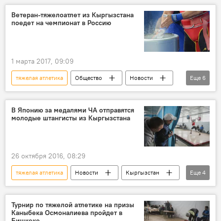
В мире
Кыргызстан
Ветеран-тяжелоатлет из Кыргызстана
поедет на чемпионат в Россию
Улан Молдодосов
1 марта 2017, 09:09
тяжелая атлетика
Общество
Новости
Еще
6
спорт
В мире
Кыргызстан
Россия
В Японию за медалями ЧА отправятся
молодые штангисты из Кыргызстана
Кыргызская государственная академия физической культуры и спорта
турнир
26 октября 2016, 08:29
тяжелая атлетика
Новости
Кыргызстан
Еще
4
Общество
спорт
Япония
штанга
Турнир по тяжелой атлетике на призы
Каныбека Осмоналиева пройдет в
Бишкеке