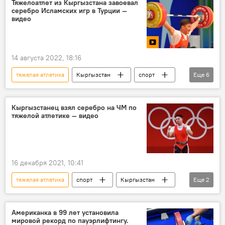
Тяжелоатлет из Кыргызстана завоевал
серебро Исламских игр в Турции —
Канымжан Алмазбек уулу
видео
14 августа 2022, 18:16
тяжелая атлетика
Кыргызстан
спорт
Еще
6
победа
серебро
Игры исламской солидарности
видео
Кыргызстанец взял серебро на ЧМ по
тяжелой атлетике — видео
Эмиль Молдодосов
фото
16 декабря 2021, 10:41
тяжелая атлетика
спорт
Кыргызстан
Еще
2
серебро
Новости Киргизии
Американка в 99 лет установила
мировой рекорд по пауэрлифтингу.