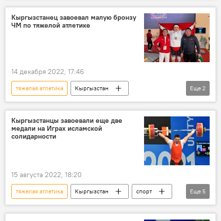
Кыргызстанец завоевал малую бронзу
ЧМ по тяжелой атлетике
14 декабря 2022, 17:46
тяжелая атлетика
Кыргызстан
Еще
2
Колумбия
чемпионат мира
бронза
Кыргызстанцы завоевали еще две
медали на Играх исламской
солидарности
15 августа 2022, 18:20
тяжелая атлетика
Кыргызстан
спорт
Еще
5
Игры исламской солидарности
Бакдоолот Расулбеков
фото
видео