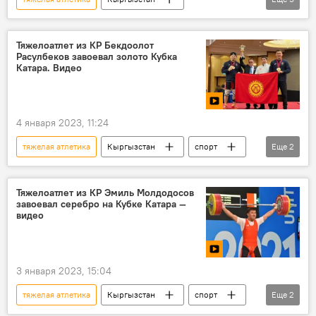
Радио Sputnik Кыргызстан
Каныбек Осмоналиев
Олимпиада 1980
Тяжелоатлет из КР Бекдоолот
Расулбеков завоевал золото Кубка
спорт
СССР
Катара. Видео
4 января 2023, 11:24
тяжелая атлетика
Кыргызстан
спорт
Еще
2
Катар
золото
Тяжелоатлет из КР Эмиль Молдодосов
завоевал серебро на Кубке Катара —
видео
3 января 2023, 15:04
тяжелая атлетика
Кыргызстан
спорт
Еще
2
Эмиль Молдодосов
серебро