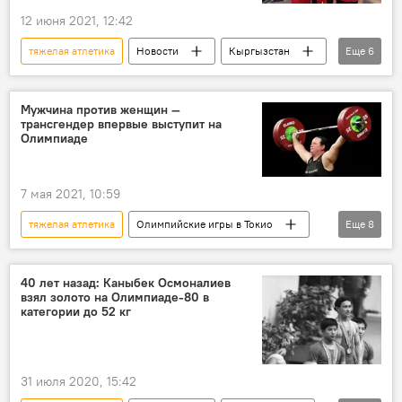
12 июня 2021, 12:42
тяжелая атлетика
Новости
Кыргызстан
Еще
6
спорт
В мире
Япония
лицензия
Бакдоолот Расулбеков
Мужчина против женщин —
трансгендер впервые выступит на
Олимпийские игры в Токио
Олимпиаде
7 мая 2021, 10:59
тяжелая атлетика
Олимпийские игры в Токио
Еще
8
Новости
Общество
В мире
спорт
Олимпийские игры
40 лет назад: Каныбек Осмоналиев
взял золото на Олимпиаде-80 в
Новая Зеландия
трансгендер
категории до 52 кг
участие
31 июля 2020, 15:42