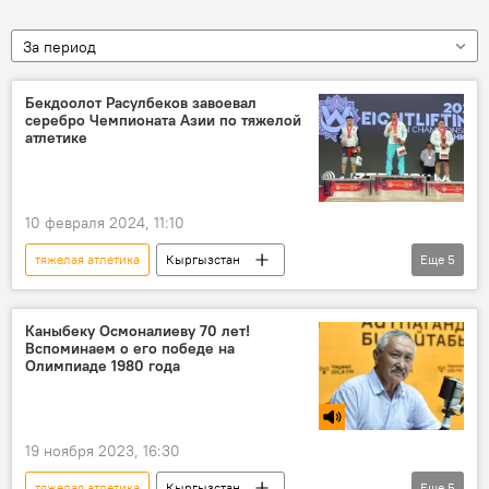
За период
Бекдоолот Расулбеков завоевал
серебро Чемпионата Азии по тяжелой
атлетике
10 февраля 2024, 11:10
тяжелая атлетика
Кыргызстан
Еще
5
Чемпионат Азии
спорт
видео
фото
Бакдоолот Расулбеков
Каныбеку Осмоналиеву 70 лет!
Вспоминаем о его победе на
Олимпиаде 1980 года
19 ноября 2023, 16:30
тяжелая атлетика
Кыргызстан
Еще
5