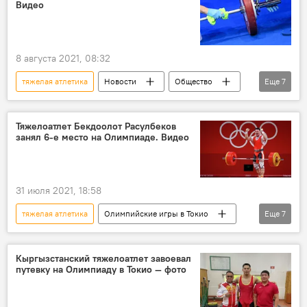
Видео
8 августа 2021, 08:32
тяжелая атлетика
Новости
Общество
Еще
7
В мире
спорт
США
женщины
рекорд
пауэрлифтинг
Тяжелоатлет Бекдоолот Расулбеков
занял 6-е место на Олимпиаде. Видео
возраст
31 июля 2021, 18:58
тяжелая атлетика
Олимпийские игры в Токио
Еще
7
Новости
Кыргызстан
Общество
спорт
В мире
Токио
Кыргызстанский тяжелоатлет завоевал
путевку на Олимпиаду в Токио — фото
Олимпиада