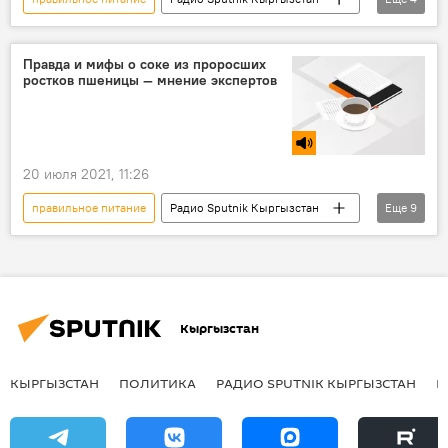
Кыргызстан
нутрициолог
здоровье
диета
Правда и мифы о соке из проросших
ростков пшеницы — мнение экспертов
20 июля 2021, 11:26
правильное питание
Радио Sputnik Кыргызстан
Еще
9
Общество
Кыргызстан
Утро хорошего дня
сок
пшеница
ростки
детокс
Улукбек Жоомартов
Кыргызстан
Тина Ибраева
КЫРГЫЗСТАН
ПОЛИТИКА
РАДИО SPUTNIK КЫРГЫЗСТАН
Р