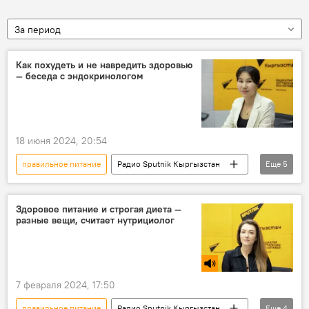
За период
Как похудеть и не навредить здоровью
— беседа с эндокринологом
18 июня 2024, 20:54
правильное питание
Радио Sputnik Кыргызстан
Еще
5
диета
похудение
Особый акцент
Кыргызстан
Асылкан Молдобаева
Здоровое питание и строгая диета —
разные вещи, считает нутрициолог
7 февраля 2024, 17:50
правильное питание
Радио Sputnik Кыргызстан
Еще
4