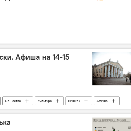
ски. Афиша на 14-15
Общество
Культура
Бишкек
Афиша
ька