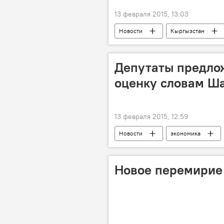
13 февраля 2015, 13:03
Новости
Кыргызстан
Депутаты предло
оценку словам Ша
13 февраля 2015, 12:59
Новости
экономика
Туратбек Джунушалиев
Кум
Реструктуризация проекта "Кумтор"
Новое перемирие