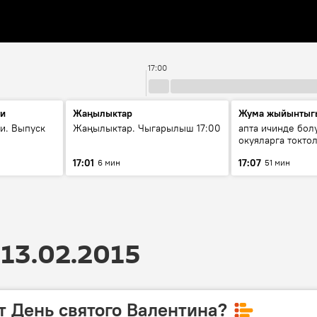
17:00
ти
Жаңылыктар
Жума жыйынтыг
и. Выпуск
Жаңылыктар. Чыгарылыш 17:00
апта ичинде бол
окуяларга токто
17:01
17:07
6 мин
51 мин
13.02.2015
т День святого Валентина?