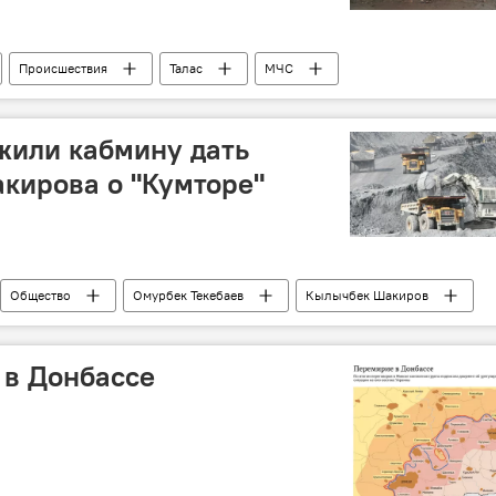
Происшествия
Талас
МЧС
жили кабмину дать
кирова о "Кумторе"
Общество
Омурбек Текебаев
Кылычбек Шакиров
тор
ОАО "Кыргызалтын"
 в Донбассе