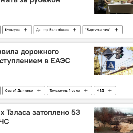
Культура
Данияр Болотбеков
"Биртууганчик"
авила дорожного
вступлением в ЕАЭС
Сергей Дьяченко
Таможенный союз
МВД
х Таласа затоплено 53
МЧС