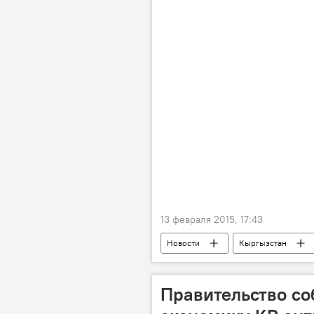
13 февраля 2015, 17:43
Новости
Кыргызстан
Нарын
Баранина
Г
яйца
Морковь
Огу
Правительство со