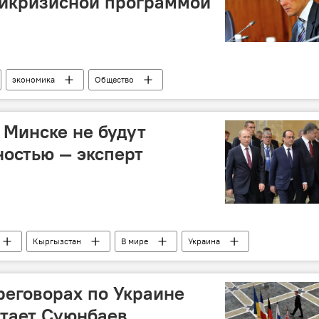
тикризисной программой
экономика
Общество
 Минске не будут
остью — эксперт
Кыргызстан
В мире
Украина
шенко
Ангела Меркель
Франсуа Олланд
соглашение
реговорах по Украине
итает Суюнбаев