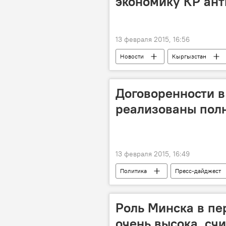
экономику КР ан
13 февраля 2015, 16:56
Новости
Кыргызстан
Договоренности в
реализованы полн
13 февраля 2015, 16:49
Политика
Пресс-дайджест
Владимир Путин
Петр Поро
Майкл Кофман
Россия
Роль Минска в пе
очень высока, сч