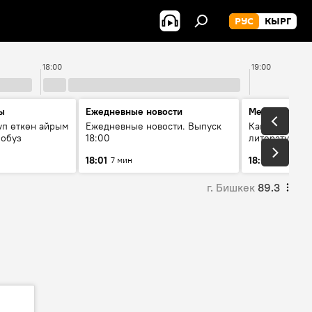
РУС
КЫРГ
18:00
19:00
ы
Ежедневные новости
Между строк
уп өткөн айрым
Ежедневные новости. Выпуск
Как кошки за
лобуз
18:00
литературу
18:01
18:08
7 мин
49 мин
г. Бишкек
89.3