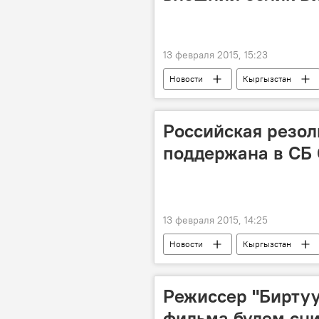
13 февраля 2015, 15:23
Новости
Кыргызстан
Департамент рекламы
Мэри
Российская резол
поддержана в СБ
13 февраля 2015, 14:25
Новости
Кыргызстан
ООН
Совет безопасности
террористическая организация "Исла
Режиссер "Биртуу
фильма будем сни