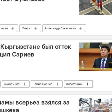
раина
Минск
Александр Лукашенко
Шеримкулов
Эмомали Рахмон
переговоры
 Кыргызстане был отток
бщил Сариев
экономика
Темир Сариев
инвестиции
ия
амы всерьез взялся за
ишкека