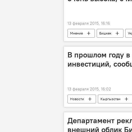
13 февраля 2015, 16:16
Мнение
Бишкек
Ук
Марат Суюнбаев
Медеткан 
В прошлом году в
инвестиций, соо
13 февраля 2015, 16:02
Новости
Кыргызстан
Российско-кыргызский фонд развит
Департамент рекл
внешний облик Б