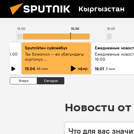
Кыргызстан
15:00
15:36
16:00
Sputnikteн сүйлөйбүз
Ежедневные новос
ыш 15:00
Так божомол — өз убагындагы
Ежедневные новост
коргонуу:
16:00
гидрометеорологиялык кызмат
эфир
15:04
16:01
45 мин
3 мин
кантип өркүндөтүлүүдө
Вчера
Сегодня
Новости от 
Что для вас значи